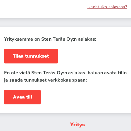
Unohtuiko salasana?
Yrityksemme on Sten Teräs Oy:n asiakas:
Tilaa tunnukset
En ole vielä Sten Teräs Oy:n asiakas, haluan avata tilin
ja saada tunnukset verkkokauppaan:
Avaa tili
Yritys