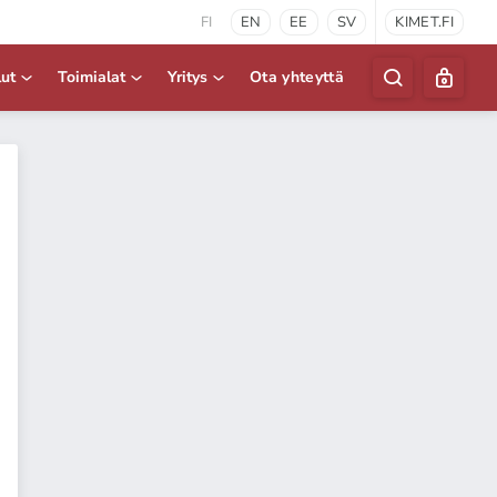
FI
EN
EE
SV
KIMET.FI
lut
Toimialat
Yritys
Ota yhteyttä