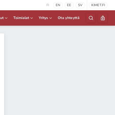
FI
EN
EE
SV
KIMET.FI
lut
Toimialat
Yritys
Ota yhteyttä