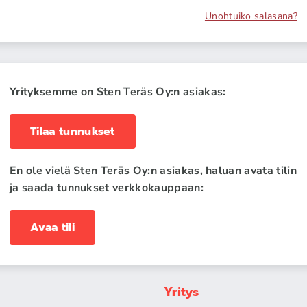
Unohtuiko salasana?
Yrityksemme on Sten Teräs Oy:n asiakas:
Tilaa tunnukset
En ole vielä Sten Teräs Oy:n asiakas, haluan avata tilin
ja saada tunnukset verkkokauppaan:
Avaa tili
Yritys