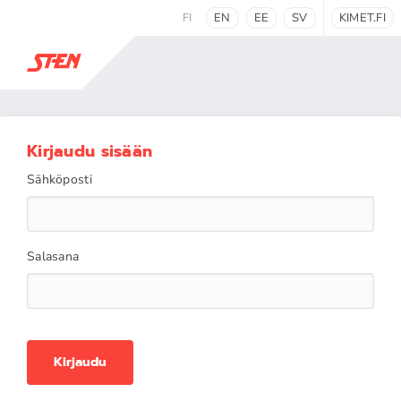
FI
EN
EE
SV
KIMET.FI
Kirjaudu sisään
Sähköposti
Salasana
Kirjaudu