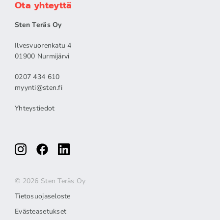
Ota yhteyttä
Sten Teräs Oy
Ilvesvuorenkatu 4
01900 Nurmijärvi
0207 434 610
myynti@sten.fi
Yhteystiedot
© 2026 Sten Teräs Oy
Tietosuojaseloste
Evästeasetukset