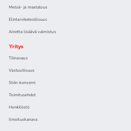
Metsä- ja maatalous
Elintarviketeollisuus
Ainetta lisäävä valmistus
Yritys
Tilinavaus
Vastuullisuus
Stén-konserni
Toimitusehdot
Henkilöstö
Ilmoituskanava