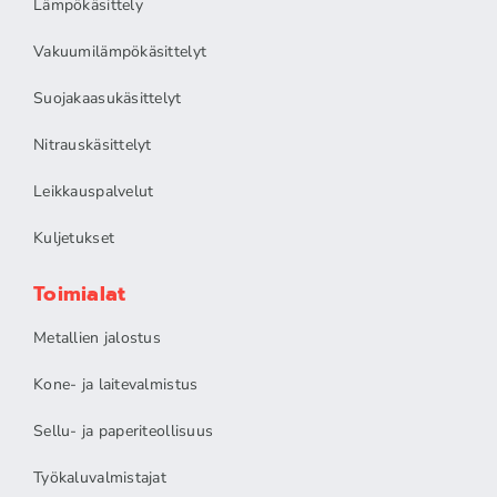
Lämpökäsittely
Vakuumilämpökäsittelyt
Suojakaasukäsittelyt
Nitrauskäsittelyt
Leikkauspalvelut
Kuljetukset
Toimialat
Metallien jalostus
Kone- ja laitevalmistus
Sellu- ja paperiteollisuus
Työkaluvalmistajat