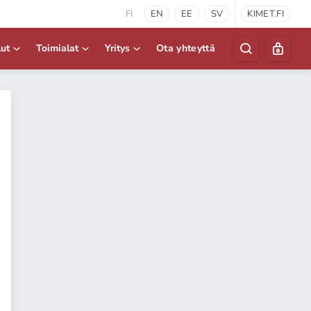
FI
EN
EE
SV
KIMET.FI
lut
Toimialat
Yritys
Ota yhteyttä