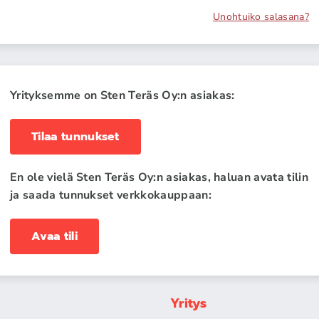
Unohtuiko salasana?
Yrityksemme on Sten Teräs Oy:n asiakas:
Tilaa tunnukset
En ole vielä Sten Teräs Oy:n asiakas, haluan avata tilin
ja saada tunnukset verkkokauppaan:
Avaa tili
Yritys