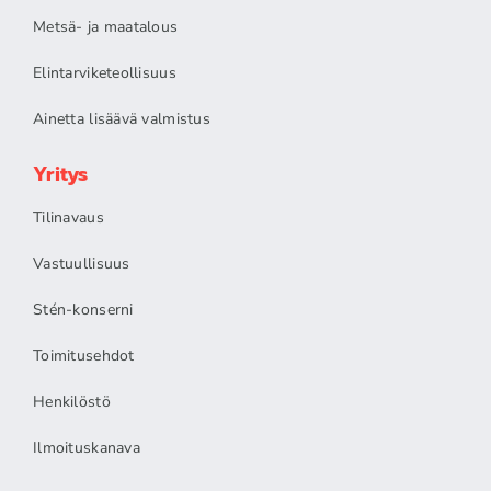
Metsä- ja maatalous
Elintarviketeollisuus
Ainetta lisäävä valmistus
Yritys
Tilinavaus
Vastuullisuus
Stén-konserni
Toimitusehdot
Henkilöstö
Ilmoituskanava