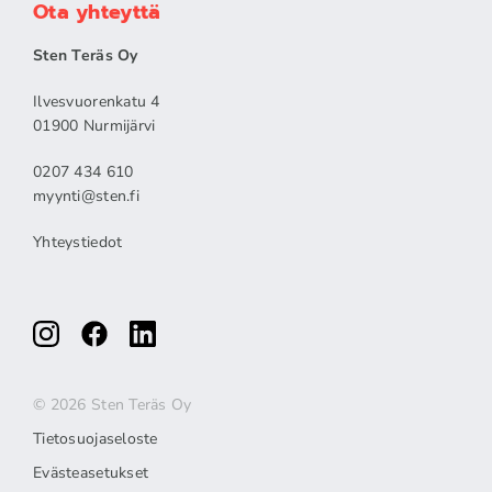
Ota yhteyttä
Sten Teräs Oy
Ilvesvuorenkatu 4
01900 Nurmijärvi
0207 434 610
myynti@sten.fi
Yhteystiedot
© 2026 Sten Teräs Oy
Tietosuojaseloste
Evästeasetukset