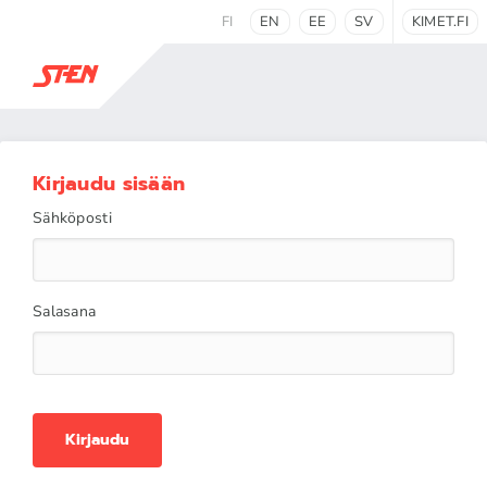
FI
EN
EE
SV
KIMET.FI
Kirjaudu sisään
Sähköposti
Salasana
Kirjaudu