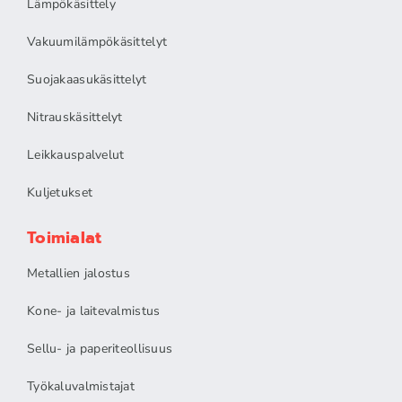
Lämpökäsittely
Vakuumilämpökäsittelyt
Suojakaasukäsittelyt
Nitrauskäsittelyt
Leikkauspalvelut
Kuljetukset
Toimialat
Metallien jalostus
Kone- ja laitevalmistus
Sellu- ja paperiteollisuus
Työkaluvalmistajat