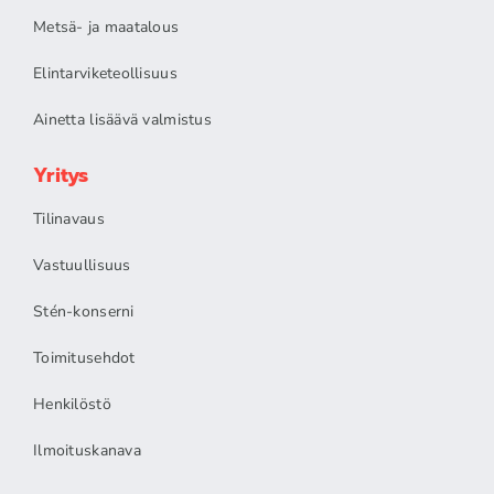
Metsä- ja maatalous
Elintarviketeollisuus
Ainetta lisäävä valmistus
Yritys
Tilinavaus
Vastuullisuus
Stén-konserni
Toimitusehdot
Henkilöstö
Ilmoituskanava