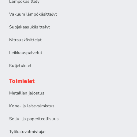
Lämpökäsittely
Vakuumilämpökäsittelyt
Suojakaasukäsittelyt
Nitrauskäsittelyt
Leikkauspalvelut
Kuljetukset
Toimialat
Metallien jalostus
Kone- ja laitevalmistus
Sellu- ja paperiteollisuus
Työkaluvalmistajat