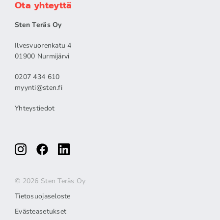
Ota yhteyttä
Sten Teräs Oy
Ilvesvuorenkatu 4
01900 Nurmijärvi
0207 434 610
myynti@sten.fi
Yhteystiedot
© 2026 Sten Teräs Oy
Tietosuojaseloste
Evästeasetukset