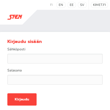
FI
EN
EE
SV
KIMET.FI
Kirjaudu sisään
Sähköposti
Salasana
Kirjaudu