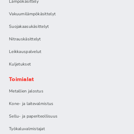
Lämpökäsittely
Vakuumilämpökäsittelyt
Suojakaasukäsittelyt
Nitrauskäsittelyt
Leikkauspalvelut
Kuljetukset
Toimialat
Metallien jalostus
Kone- ja laitevalmistus
Sellu- ja paperiteollisuus
Työkaluvalmistajat