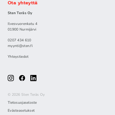
Ota yhteyttä
Sten Teräs Oy
Ilvesvuorenkatu 4
01900 Nurmijärvi
0207 434 610
myynti@sten.fi
Yhteystiedot
© 2026 Sten Teräs Oy
Tietosuojaseloste
Evästeasetukset