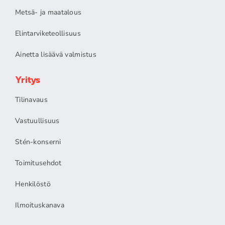
Metsä- ja maatalous
Elintarviketeollisuus
Ainetta lisäävä valmistus
Yritys
Tilinavaus
Vastuullisuus
Stén-konserni
Toimitusehdot
Henkilöstö
Ilmoituskanava