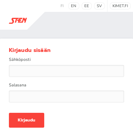
FI
EN
EE
SV
KIMET.FI
Kirjaudu sisään
Sähköposti
Salasana
Kirjaudu