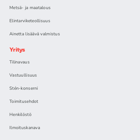
Metsä- ja maatalous
Elintarviketeollisuus
Ainetta lisäävä valmistus
Yritys
Tilinavaus
Vastuullisuus
Stén-konserni
Toimitusehdot
Henkilöstö
Ilmoituskanava