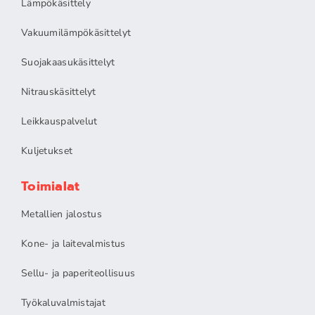
Lämpökäsittely
Vakuumilämpökäsittelyt
Suojakaasukäsittelyt
Nitrauskäsittelyt
Leikkauspalvelut
Kuljetukset
Toimialat
Metallien jalostus
Kone- ja laitevalmistus
Sellu- ja paperiteollisuus
Työkaluvalmistajat