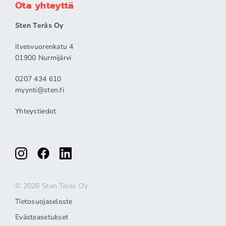
Ota yhteyttä
Sten Teräs Oy
Ilvesvuorenkatu 4
01900 Nurmijärvi
0207 434 610
myynti@sten.fi
Yhteystiedot
© 2026 Sten Teräs Oy
Tietosuojaseloste
Evästeasetukset