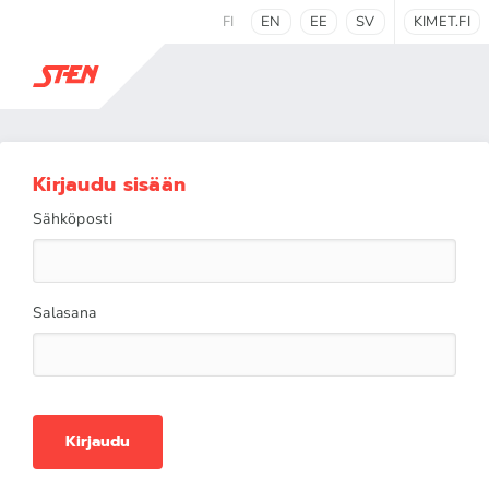
FI
EN
EE
SV
KIMET.FI
Kirjaudu sisään
Sähköposti
Salasana
Kirjaudu