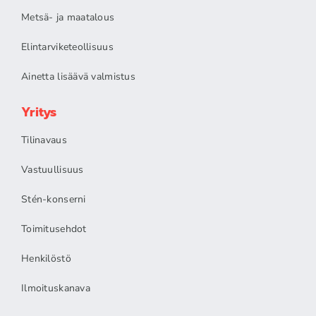
Metsä- ja maatalous
Elintarviketeollisuus
Ainetta lisäävä valmistus
Yritys
Tilinavaus
Vastuullisuus
Stén-konserni
Toimitusehdot
Henkilöstö
Ilmoituskanava