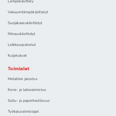
Lämpökäsittely
Vakuumilämpökäsittelyt
Suojakaasukäsittelyt
Nitrauskäsittelyt
Leikkauspalvelut
Kuljetukset
Toimialat
Metallien jalostus
Kone- ja laitevalmistus
Sellu- ja paperiteollisuus
Työkaluvalmistajat