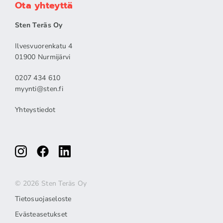
Ota yhteyttä
Sten Teräs Oy
Ilvesvuorenkatu 4
01900 Nurmijärvi
0207 434 610
myynti@sten.fi
Yhteystiedot
© 2026 Sten Teräs Oy
Tietosuojaseloste
Evästeasetukset