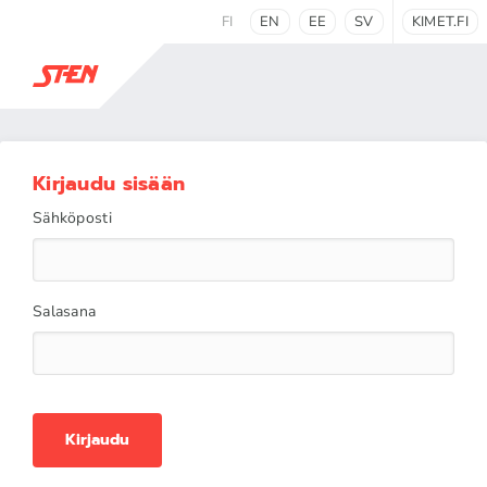
FI
EN
EE
SV
KIMET.FI
Kirjaudu sisään
Sähköposti
Salasana
Kirjaudu