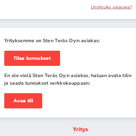
Unohtuiko salasana?
Yrityksemme on Sten Teräs Oy:n asiakas:
Tilaa tunnukset
En ole vielä Sten Teräs Oy:n asiakas, haluan avata tilin
ja saada tunnukset verkkokauppaan:
Avaa tili
Yritys