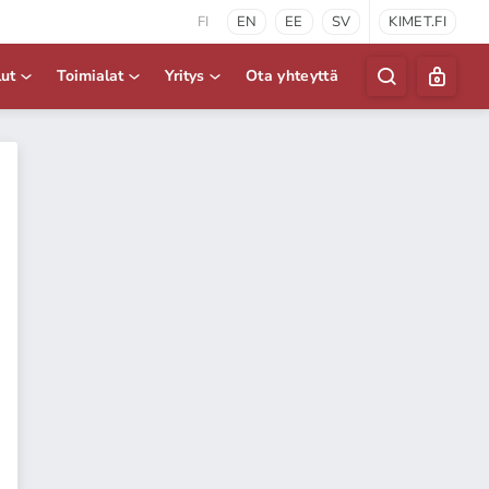
FI
EN
EE
SV
KIMET.FI
lut
Toimialat
Yritys
Ota yhteyttä