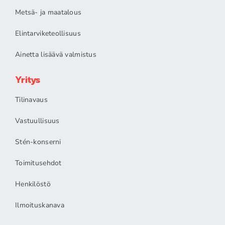
Metsä- ja maatalous
Elintarviketeollisuus
Ainetta lisäävä valmistus
Yritys
Tilinavaus
Vastuullisuus
Stén-konserni
Toimitusehdot
Henkilöstö
Ilmoituskanava