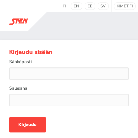
FI
EN
EE
SV
KIMET.FI
Kirjaudu sisään
Sähköposti
Salasana
Kirjaudu