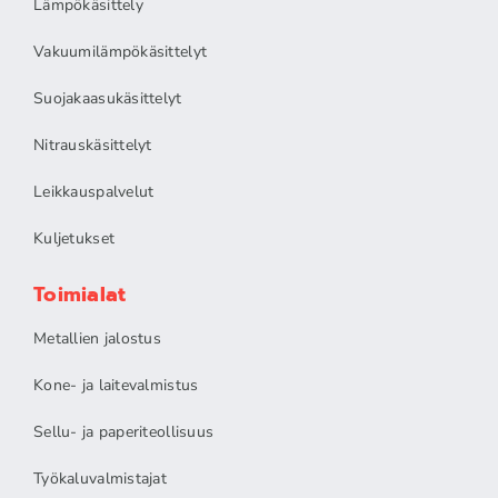
Lämpökäsittely
Vakuumilämpökäsittelyt
Suojakaasukäsittelyt
Nitrauskäsittelyt
Leikkauspalvelut
Kuljetukset
Toimialat
Metallien jalostus
Kone- ja laitevalmistus
Sellu- ja paperiteollisuus
Työkaluvalmistajat