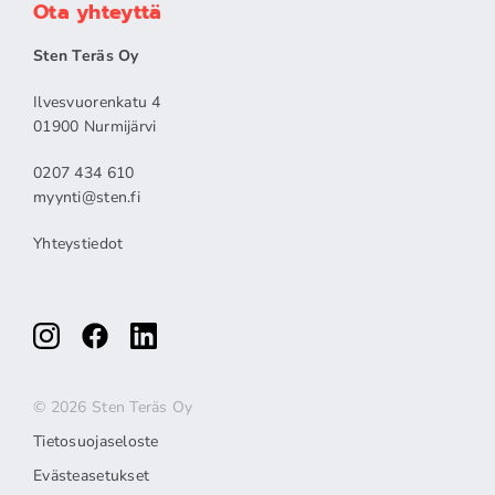
Ota yhteyttä
Sten Teräs Oy
Ilvesvuorenkatu 4
01900 Nurmijärvi
0207 434 610
myynti@sten.fi
Yhteystiedot
© 2026 Sten Teräs Oy
Tietosuojaseloste
Evästeasetukset