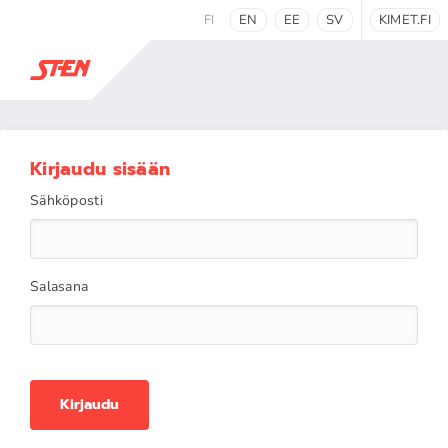
FI
EN
EE
SV
KIMET.FI
Kirjaudu sisään
Sähköposti
Salasana
Kirjaudu