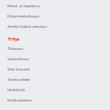
Metsä- ja maatalous
Elintarviketeollisuus
Ainetta lisäävä valmistus
Yritys
Tilinavaus
Vastuullisuus
Stén-konserni
Toimitusehdot
Henkilöstö
Ilmoituskanava