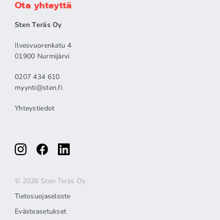
Ota yhteyttä
Sten Teräs Oy
Ilvesvuorenkatu 4
01900 Nurmijärvi
0207 434 610
myynti@sten.fi
Yhteystiedot
© 2026 Sten Teräs Oy
Tietosuojaseloste
Evästeasetukset