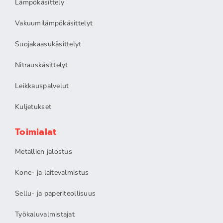
Lämpökäsittely
Vakuumilämpökäsittelyt
Suojakaasukäsittelyt
Nitrauskäsittelyt
Leikkauspalvelut
Kuljetukset
Toimialat
Metallien jalostus
Kone- ja laitevalmistus
Sellu- ja paperiteollisuus
Työkaluvalmistajat