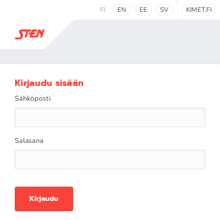
FI
EN
EE
SV
KIMET.FI
Kirjaudu sisään
Sähköposti
Salasana
Kirjaudu