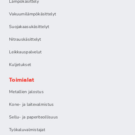
Lämpökäsittely
Vakuumilämpökäsittelyt
Suojakaasukäsittelyt
Nitrauskäsittelyt
Leikkauspalvelut
Kuljetukset
Toimialat
Metallien jalostus
Kone- ja laitevalmistus
Sellu- ja paperiteollisuus
Työkaluvalmistajat