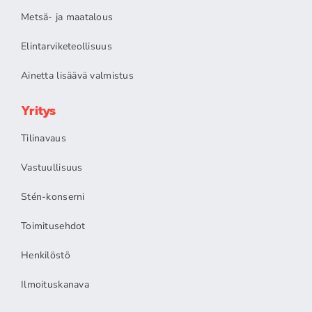
Metsä- ja maatalous
Elintarviketeollisuus
Ainetta lisäävä valmistus
Yritys
Tilinavaus
Vastuullisuus
Stén-konserni
Toimitusehdot
Henkilöstö
Ilmoituskanava