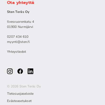
Ota yhteyttä
Sten Teräs Oy
Ilvesvuorenkatu 4
01900 Nurmijärvi
0207 434 610
myynti@sten.fi
Yhteystiedot
© 2026 Sten Teräs Oy
Tietosuojaseloste
Evästeasetukset