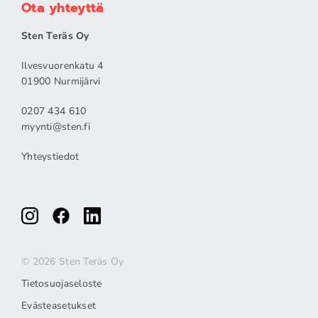
Ota yhteyttä
Sten Teräs Oy
Ilvesvuorenkatu 4
01900 Nurmijärvi
0207 434 610
myynti@sten.fi
Yhteystiedot
© 2026 Sten Teräs Oy
Tietosuojaseloste
Evästeasetukset