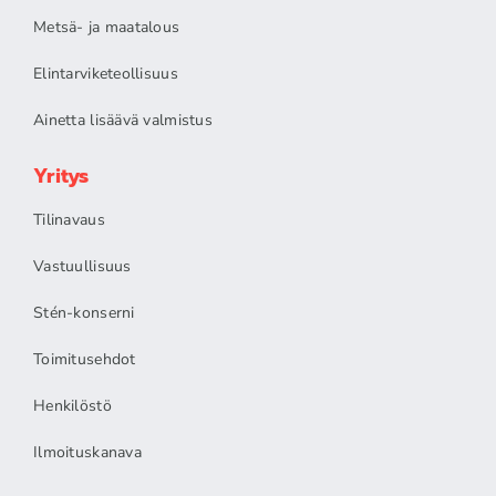
Metsä- ja maatalous
Elintarviketeollisuus
Ainetta lisäävä valmistus
Yritys
Tilinavaus
Vastuullisuus
Stén-konserni
Toimitusehdot
Henkilöstö
Ilmoituskanava