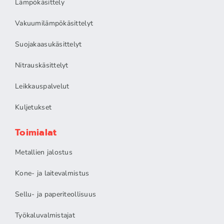
Lämpökäsittely
Vakuumilämpökäsittelyt
Suojakaasukäsittelyt
Nitrauskäsittelyt
Leikkauspalvelut
Kuljetukset
Toimialat
Metallien jalostus
Kone- ja laitevalmistus
Sellu- ja paperiteollisuus
Työkaluvalmistajat