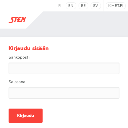
FI
EN
EE
SV
KIMET.FI
Kirjaudu sisään
Sähköposti
Salasana
Kirjaudu