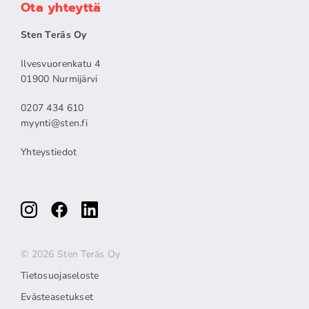
Ota yhteyttä
Sten Teräs Oy
Ilvesvuorenkatu 4
01900 Nurmijärvi
0207 434 610
myynti@sten.fi
Yhteystiedot
© 2026 Sten Teräs Oy
Tietosuojaseloste
Evästeasetukset