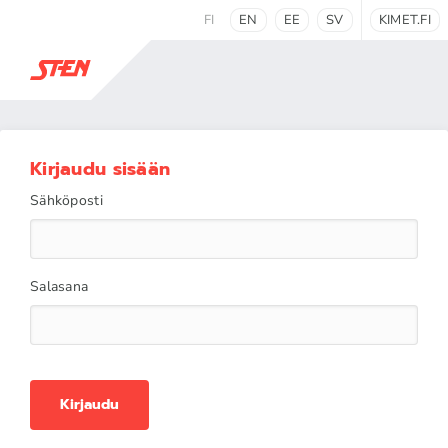
FI
EN
EE
SV
KIMET.FI
Kirjaudu sisään
Sähköposti
Salasana
Kirjaudu