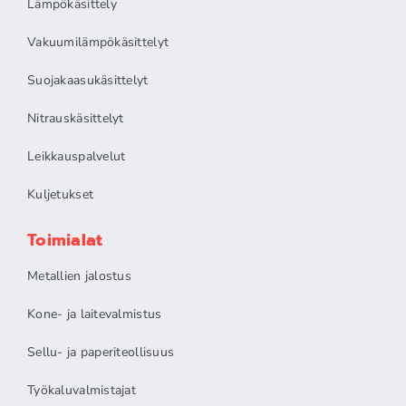
Lämpökäsittely
Vakuumilämpökäsittelyt
Suojakaasukäsittelyt
Nitrauskäsittelyt
Leikkauspalvelut
Kuljetukset
Toimialat
Metallien jalostus
Kone- ja laitevalmistus
Sellu- ja paperiteollisuus
Työkaluvalmistajat