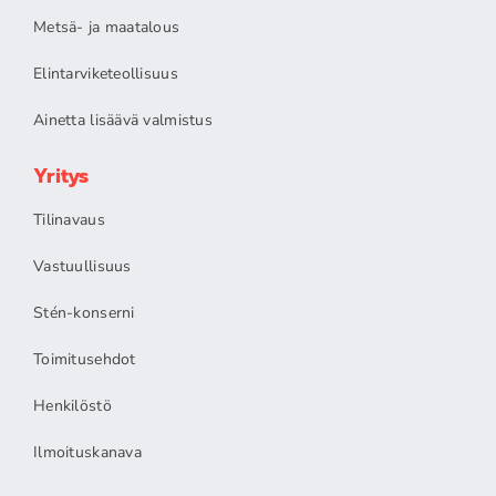
Metsä- ja maatalous
Elintarviketeollisuus
Ainetta lisäävä valmistus
Yritys
Tilinavaus
Vastuullisuus
Stén-konserni
Toimitusehdot
Henkilöstö
Ilmoituskanava