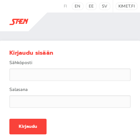
FI
EN
EE
SV
KIMET.FI
Kirjaudu sisään
Sähköposti
Salasana
Kirjaudu