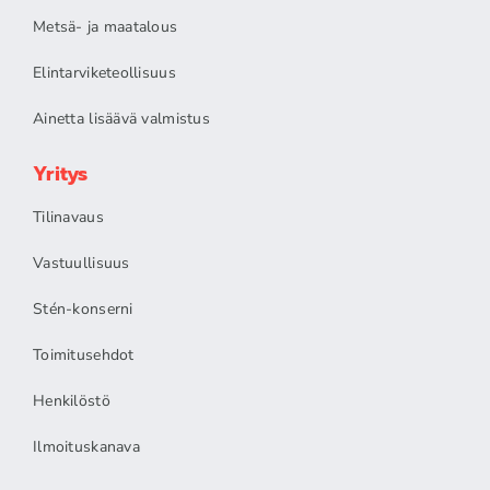
Metsä- ja maatalous
Elintarviketeollisuus
Ainetta lisäävä valmistus
Yritys
Tilinavaus
Vastuullisuus
Stén-konserni
Toimitusehdot
Henkilöstö
Ilmoituskanava