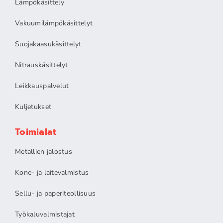
Lämpökäsittely
Vakuumilämpökäsittelyt
Suojakaasukäsittelyt
Nitrauskäsittelyt
Leikkauspalvelut
Kuljetukset
Toimialat
Metallien jalostus
Kone- ja laitevalmistus
Sellu- ja paperiteollisuus
Työkaluvalmistajat