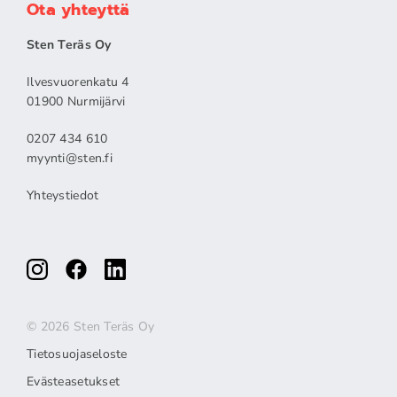
Ota yhteyttä
Sten Teräs Oy
Ilvesvuorenkatu 4
01900 Nurmijärvi
0207 434 610
myynti@sten.fi
Yhteystiedot
© 2026 Sten Teräs Oy
Tietosuojaseloste
Evästeasetukset