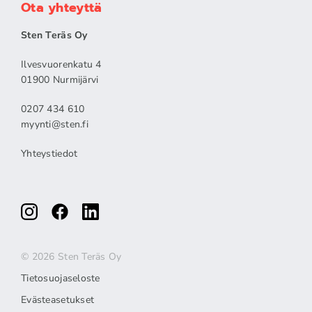
Ota yhteyttä
Sten Teräs Oy
Ilvesvuorenkatu 4
01900 Nurmijärvi
0207 434 610
myynti@sten.fi
Yhteystiedot
© 2026 Sten Teräs Oy
Tietosuojaseloste
Evästeasetukset