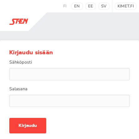
FI
EN
EE
SV
KIMET.FI
Kirjaudu sisään
Sähköposti
Salasana
Kirjaudu