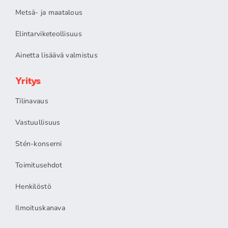
Metsä- ja maatalous
Elintarviketeollisuus
Ainetta lisäävä valmistus
Yritys
Tilinavaus
Vastuullisuus
Stén-konserni
Toimitusehdot
Henkilöstö
Ilmoituskanava