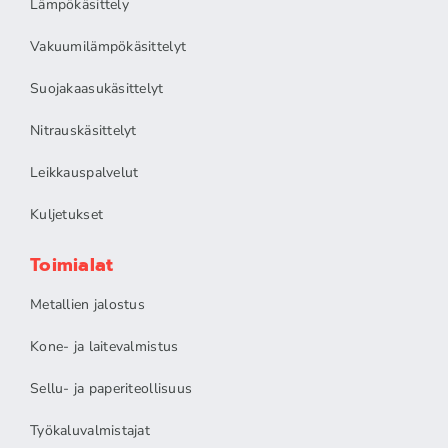
Lämpökäsittely
Vakuumilämpökäsittelyt
Suojakaasukäsittelyt
Nitrauskäsittelyt
Leikkauspalvelut
Kuljetukset
Toimialat
Metallien jalostus
Kone- ja laitevalmistus
Sellu- ja paperiteollisuus
Työkaluvalmistajat