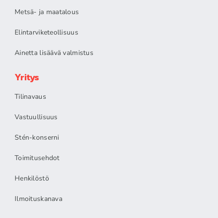
Metsä- ja maatalous
Elintarviketeollisuus
Ainetta lisäävä valmistus
Yritys
Tilinavaus
Vastuullisuus
Stén-konserni
Toimitusehdot
Henkilöstö
Ilmoituskanava