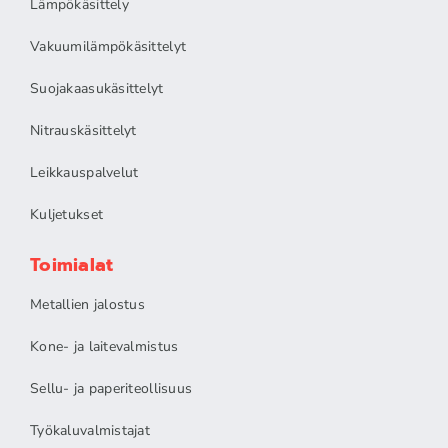
Lämpökäsittely
Vakuumilämpökäsittelyt
Suojakaasukäsittelyt
Nitrauskäsittelyt
Leikkauspalvelut
Kuljetukset
Toimialat
Metallien jalostus
Kone- ja laitevalmistus
Sellu- ja paperiteollisuus
Työkaluvalmistajat