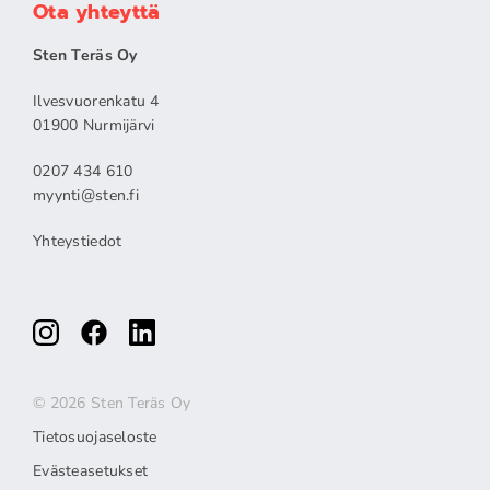
Ota yhteyttä
Sten Teräs Oy
Ilvesvuorenkatu 4
01900 Nurmijärvi
0207 434 610
myynti@sten.fi
Yhteystiedot
© 2026 Sten Teräs Oy
Tietosuojaseloste
Evästeasetukset