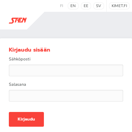
FI
EN
EE
SV
KIMET.FI
Kirjaudu sisään
Sähköposti
Salasana
Kirjaudu