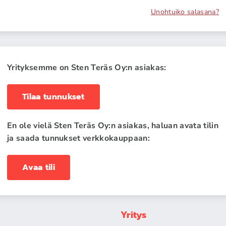
Unohtuiko salasana?
Yrityksemme on Sten Teräs Oy:n asiakas:
Tilaa tunnukset
En ole vielä Sten Teräs Oy:n asiakas, haluan avata tilin
ja saada tunnukset verkkokauppaan:
Avaa tili
Yritys