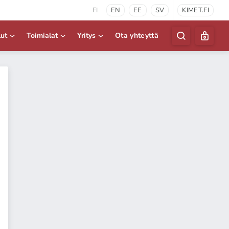
FI
EN
EE
SV
KIMET.FI
lut
Toimialat
Yritys
Ota yhteyttä