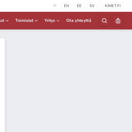
FI
EN
EE
SV
KIMET.FI
lut
Toimialat
Yritys
Ota yhteyttä