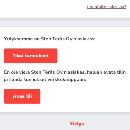
Unohtuiko salasana?
Yrityksemme on Sten Teräs Oy:n asiakas:
Tilaa tunnukset
En ole vielä Sten Teräs Oy:n asiakas, haluan avata tilin
ja saada tunnukset verkkokauppaan:
Avaa tili
Yritys