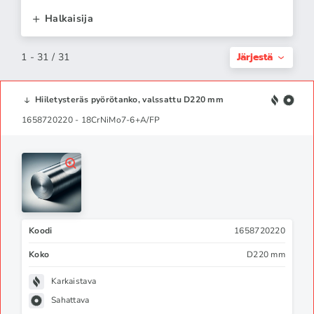
Halkaisija
Järjestä
1 - 31 / 31
Hiiletysteräs pyörötanko, valssattu D220 mm
1658720220 - 18CrNiMo7-6+A/FP
Koodi
1658720220
Koko
D220 mm
Karkaistava
Sahattava