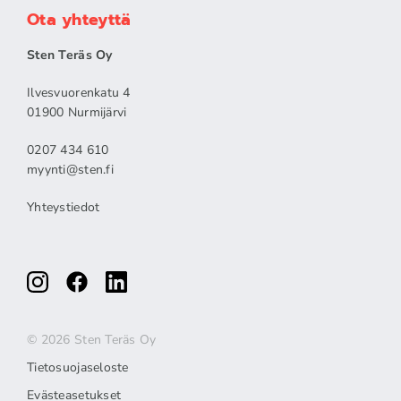
Ota yhteyttä
Sten Teräs Oy
Ilvesvuorenkatu 4
01900 Nurmijärvi
0207 434 610
myynti@sten.fi
Yhteystiedot
© 2026 Sten Teräs Oy
Tietosuojaseloste
Evästeasetukset