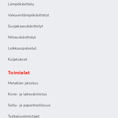
Lämpökäsittely
Vakuumilämpökäsittelyt
Suojakaasukäsittelyt
Nitrauskäsittelyt
Leikkauspalvelut
Kuljetukset
Toimialat
Metallien jalostus
Kone- ja laitevalmistus
Sellu- ja paperiteollisuus
Työkaluvalmistajat