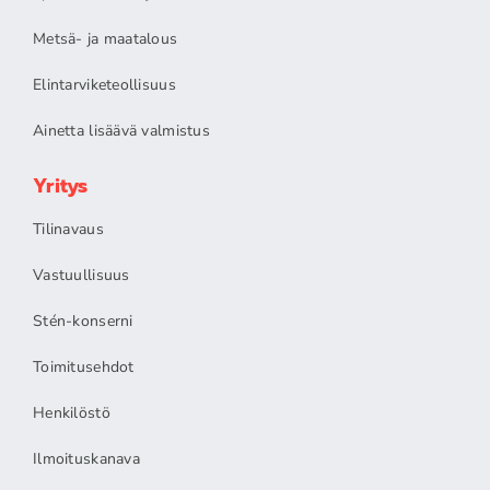
Metsä- ja maatalous
Elintarviketeollisuus
Ainetta lisäävä valmistus
Yritys
Tilinavaus
Vastuullisuus
Stén-konserni
Toimitusehdot
Henkilöstö
Ilmoituskanava