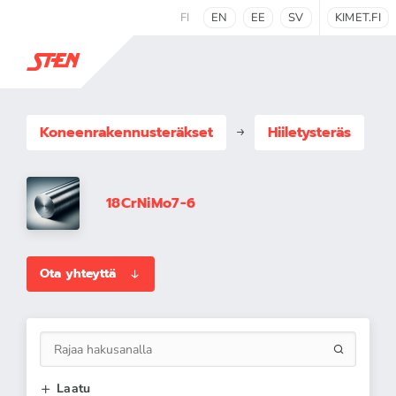
FI
EN
EE
SV
KIMET.FI
Koneenrakennus­teräkset
Hiiletysteräs
18CrNiMo7-6
Ota yhteyttä
Laatu