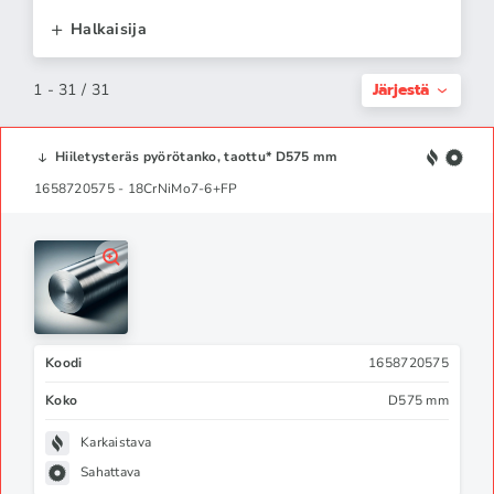
Halkaisija
Järjestä
1 - 31 / 31
Hiiletysteräs pyörötanko, taottu* D575 mm
1658720575 - 18CrNiMo7-6+FP
Koodi
1658720575
Koko
D575 mm
Karkaistava
Sahattava