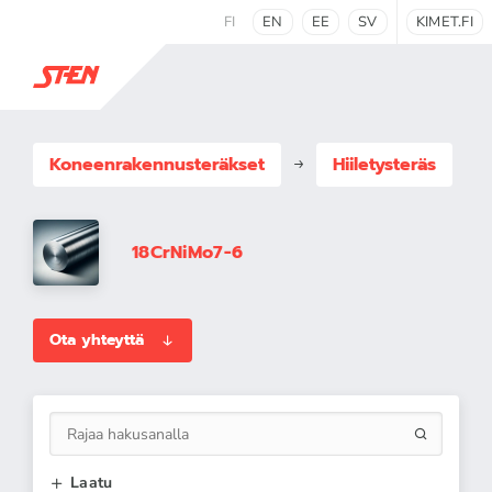
FI
EN
EE
SV
KIMET.FI
Koneenrakennus­teräkset
Hiiletysteräs
18CrNiMo7-6
Ota yhteyttä
Laatu