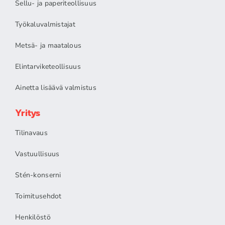
Sellu- ja paperiteollisuus
Työkaluvalmistajat
Metsä- ja maatalous
Elintarviketeollisuus
Ainetta lisäävä valmistus
Yritys
Tilinavaus
Vastuullisuus
Stén-konserni
Toimitusehdot
Henkilöstö