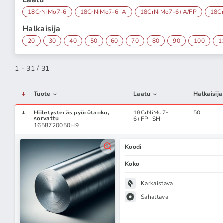
Laatu
18CrNiMo7-6
18CrNiMo7-6+A
18CrNiMo7-6+A/FP
18C
Halkaisija
20
30
40
50
60
70
80
90
100
1
1 - 31 / 31
Tuote
Laatu
Halkaisija
Hiiletysteräs pyörötanko,
18CrNiMo7-
50
sorvattu
6+FP+SH
1658720050H9
Koodi
Koko
Karkaistava
Sahattava