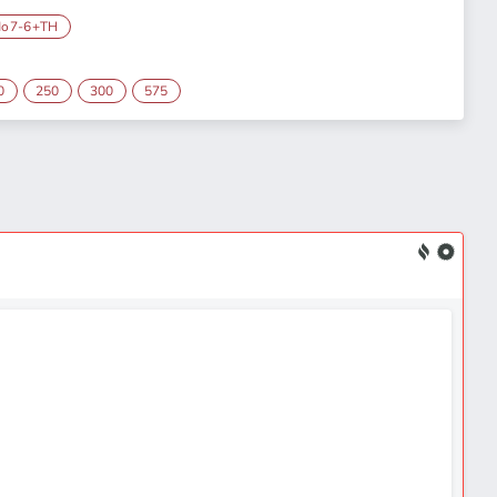
Mo7-6+TH
0
250
300
575