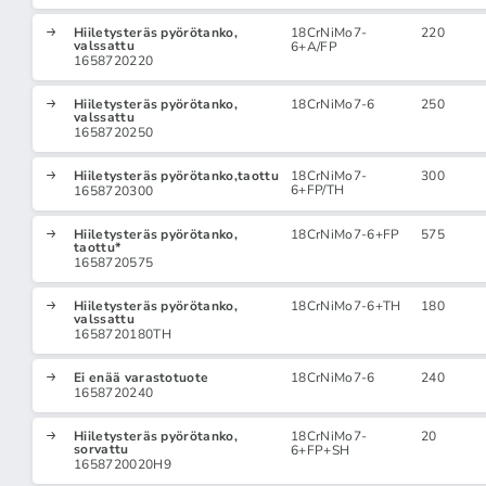
Hiiletysteräs pyörötanko,
18CrNiMo7-
220
valssattu
6+A/FP
1658720220
Hiiletysteräs pyörötanko,
18CrNiMo7-6
250
valssattu
1658720250
Hiiletysteräs pyörötanko,taottu
18CrNiMo7-
300
6+FP/TH
1658720300
Hiiletysteräs pyörötanko,
18CrNiMo7-6+FP
575
taottu*
1658720575
Hiiletysteräs pyörötanko,
18CrNiMo7-6+TH
180
valssattu
1658720180TH
Ei enää varastotuote
18CrNiMo7-6
240
1658720240
Hiiletysteräs pyörötanko,
18CrNiMo7-
20
sorvattu
6+FP+SH
1658720020H9