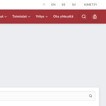
FI
EN
EE
SV
KIMET.FI
lut
Toimialat
Yritys
Ota yhteyttä