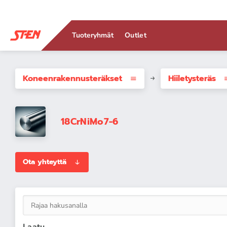
Tuoteryhmät
Outlet
Koneenrakennus­teräkset
Hiiletysteräs
18CrNiMo7-6
Ota yhteyttä