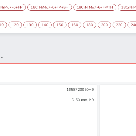
rNiMo7-6+FP
18CrNiMo7-6+FP+SH
18CrNiMo7-6+FP/TH
18CrNi
10
120
130
140
150
160
180
200
220
24
1658720050H9
D 50 mm, h9