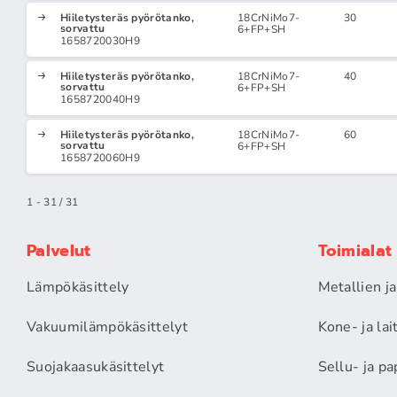
Hiiletysteräs pyörötanko,
18CrNiMo7-
30
sorvattu
6+FP+SH
1658720030H9
Hiiletysteräs pyörötanko,
18CrNiMo7-
40
sorvattu
6+FP+SH
1658720040H9
Hiiletysteräs pyörötanko,
18CrNiMo7-
60
sorvattu
6+FP+SH
1658720060H9
1 - 31 / 31
Palvelut
Toimialat
Lämpökäsittely
Metallien j
Vakuumilämpökäsittelyt
Kone- ja la
Suojakaasukäsittelyt
Sellu- ja pa