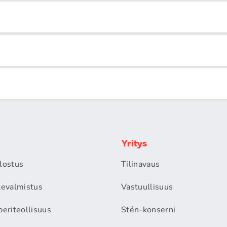
Yritys
alostus
Tilinavaus
itevalmistus
Vastuullisuus
periteollisuus
Stén-konserni