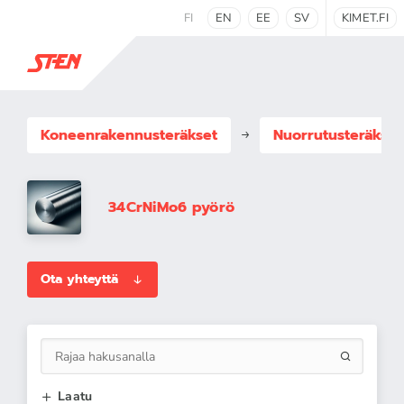
FI
EN
EE
SV
KIMET.FI
Koneenrakennus­teräkset
Nuorrutusteräkset
34CrNiMo6 pyörö
Ota yhteyttä
Laatu