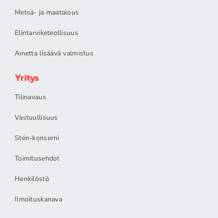
Metsä- ja maatalous
Elintarviketeollisuus
Ainetta lisäävä valmistus
Yritys
Tilinavaus
Vastuullisuus
Stén-konserni
Toimitusehdot
Henkilöstö
Ilmoituskanava