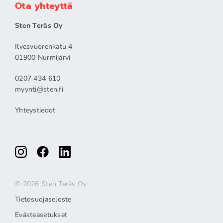
Ota yhteyttä
Sten Teräs Oy
Ilvesvuorenkatu 4
01900 Nurmijärvi
0207 434 610
myynti@sten.fi
Yhteystiedot
© 2026 Sten Teräs Oy
Tietosuojaseloste
Evästeasetukset