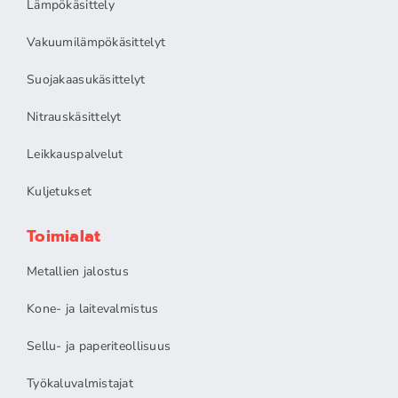
Lämpökäsittely
Vakuumilämpökäsittelyt
Suojakaasukäsittelyt
Nitrauskäsittelyt
Leikkauspalvelut
Kuljetukset
Toimialat
Metallien jalostus
Kone- ja laitevalmistus
Sellu- ja paperiteollisuus
Työkaluvalmistajat