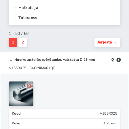
Halkaisija
Toleranssi
1 - 50 / 56
Järjestä
1
2
Nuorrutusteräs pyörötanko, valssattu D 25 mm
V155R025 - 34CrNiMo6+QT
Koodi
V155R025
Koko
D 25 mm