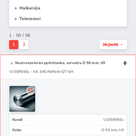
Halkaisija
Toleranssi
1 - 50 / 56
Järjestä
1
2
Nuorrutusteräs pyörötanko, sorvattu D 55 mm, h9
V155R055s - h9, 34CrNiMo6+QT+SH
Koodi
V155R055s
Koko
D 55 mm, h9