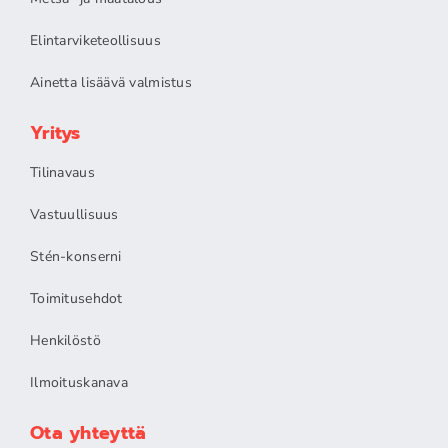
Elintarviketeollisuus
Ainetta lisäävä valmistus
Yritys
Tilinavaus
Vastuullisuus
Stén-konserni
Toimitusehdot
Henkilöstö
Ilmoituskanava
Ota yhteyttä