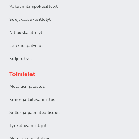
Vakuumilämpökäsittelyt
Suojakaasukäsittelyt
Nitrauskäsittelyt
Leikkauspalvelut
Kuljetukset
Toimialat
Metallien jalostus
Kone- ja laitevalmistus
Sellu- ja paperiteollisuus
Työkaluvalmistajat
Metsä- ja maatalous