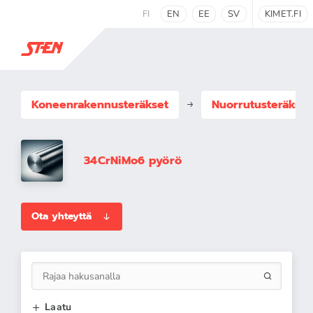
FI
EN
EE
SV
KIMET.FI
Koneenrakennus­teräkset
Nuorrutusteräkset
34CrNiMo6 pyörö
Ota yhteyttä
Laatu