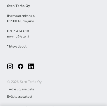
Sten Teräs Oy
Ilvesvuorenkatu 4
01900 Nurmijärvi
0207 434 610
myynti@sten.fi
Yhteystiedot
© 2026 Sten Teräs Oy
Tietosuojaseloste
Evästeasetukset