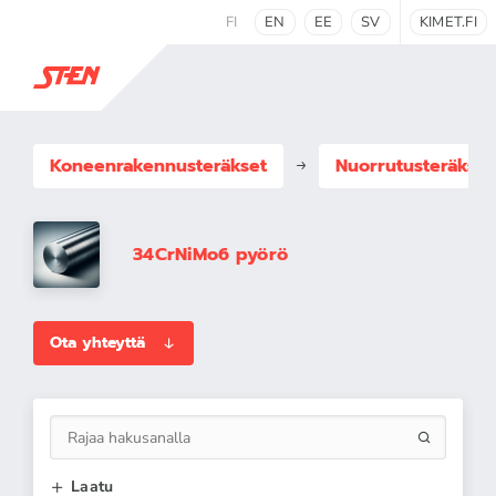
FI
EN
EE
SV
KIMET.FI
Koneenrakennus­teräkset
Nuorrutusteräkset
34CrNiMo6 pyörö
Ota yhteyttä
Laatu