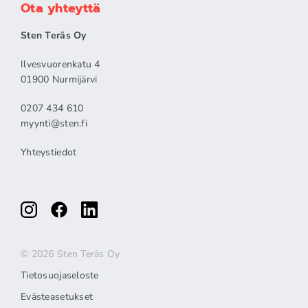
Ota yhteyttä
Sten Teräs Oy
Ilvesvuorenkatu 4
01900 Nurmijärvi
0207 434 610
myynti@sten.fi
Yhteystiedot
© 2026 Sten Teräs Oy
Tietosuojaseloste
Evästeasetukset