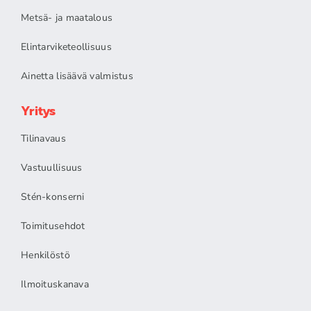
Metsä- ja maatalous
Elintarviketeollisuus
Ainetta lisäävä valmistus
Yritys
Tilinavaus
Vastuullisuus
Stén-konserni
Toimitusehdot
Henkilöstö
Ilmoituskanava