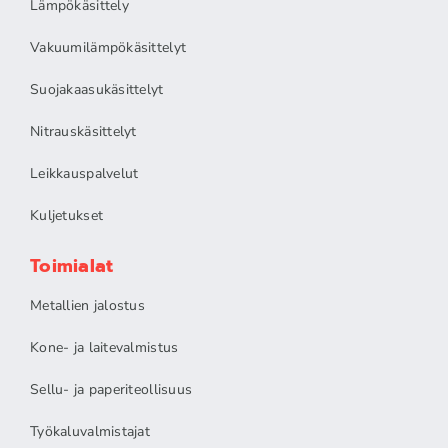
Lämpökäsittely
Vakuumilämpökäsittelyt
Suojakaasukäsittelyt
Nitrauskäsittelyt
Leikkauspalvelut
Kuljetukset
Toimialat
Metallien jalostus
Kone- ja laitevalmistus
Sellu- ja paperiteollisuus
Työkaluvalmistajat