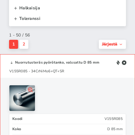
Halkaisija
Toleranssi
1 - 50 / 56
Järjestä
1
2
Nuorrutusteräs pyörötanko, valssattu D 85 mm
V155R085 - 34CrNiMo6+QT+SR
Koodi
V155R085
Koko
D 85 mm