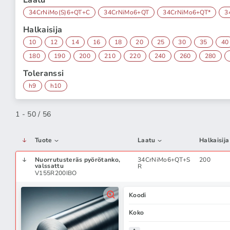
Laatu
34CrNiMo(S)6+QT+C
34CrNiMo6+QT
34CrNiMo6+QT*
3
Halkaisija
10
12
14
16
18
20
25
30
35
40
180
190
200
210
220
240
260
280
Toleranssi
h9
h10
1 - 50 / 56
Tuote
Laatu
Halkaisija
Nuorrutusteräs pyörötanko,
34CrNiMo6+QT+S
200
valssattu
R
V155R200IBO
Koodi
Koko