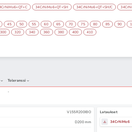
4CrNiMo6+QT+C
34CrNiMo6+QT+SH
34CrNiMo6+QT+SH/C
34CrN
45
50
55
60
65
70
75
80
85
90
300
320
340
360
380
400
410
Toleranssi
-
V155R200IBO
Lataukset
34CrNiMo6
D200 mm