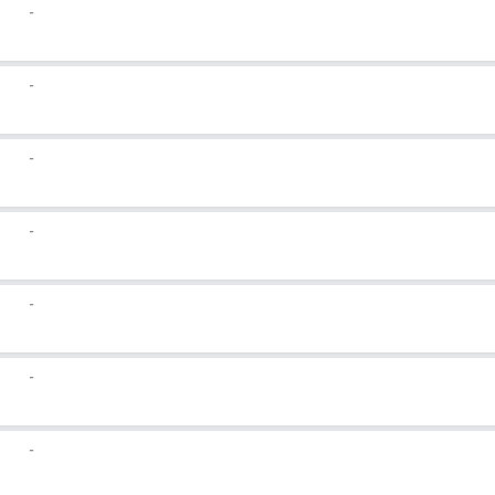
-
-
-
-
-
-
-