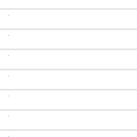
-
-
-
-
-
-
-