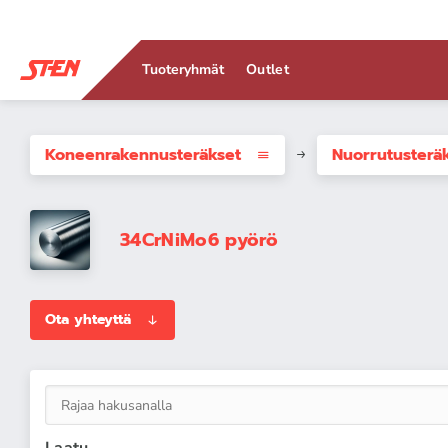
Tuoteryhmät
Outlet
Koneenrakennus­teräkset
Nuorrutusterä
34CrNiMo6 pyörö
Ota yhteyttä