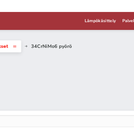
Lämpökäsittely
Palve
kset
34CrNiMo6 pyörö