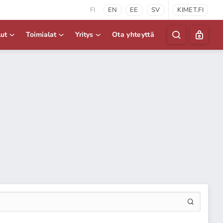
FI
EN
EE
SV
KIMET.FI
lut
Toimialat
Yritys
Ota yhteyttä