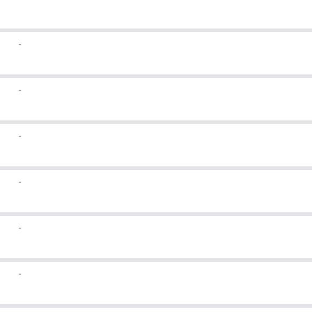
-
-
-
-
-
-