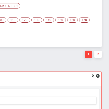
iMo6+QT+SR
100
110
120
130
140
150
160
170
1
2