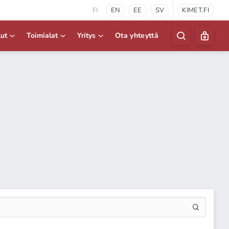
FI
EN
EE
SV
KIMET.FI
lut
Toimialat
Yritys
Ota yhteyttä