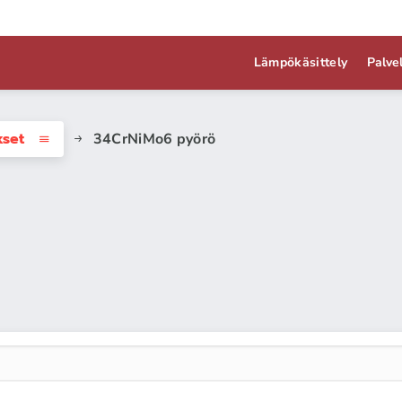
Lämpökäsittely
Palve
kset
34CrNiMo6 pyörö