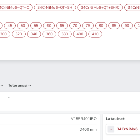
4CrNiMo6+QT+C
34CrNiMo6+QT+SH
34CrNiMo6+QT+SH/C
34CrN
45
50
55
60
65
70
75
80
85
90
300
320
340
360
380
400
410
Toleranssi
-
V155R401IBO
Lataukset
34CrNiMo6
D400 mm