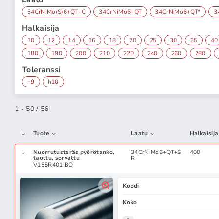
Laatu
34CrNiMo(S)6+QT+C
34CrNiMo6+QT
34CrNiMo6+QT*
3
Halkaisija
10
12
14
16
18
20
25
30
35
40
180
190
200
210
220
240
260
280
Toleranssi
h9
h10
1 - 50 / 56
Tuote
Laatu
Halkaisija
Nuorrutusteräs pyörötanko,
34CrNiMo6+QT+S
400
taottu, sorvattu
R
V155R401IBO
Koodi
Koko