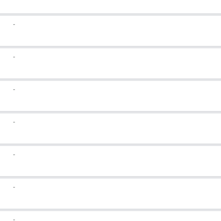
-
-
-
-
-
-
-