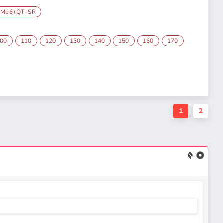
iMo6+QT+SR
100
110
120
130
140
150
160
170
1
2