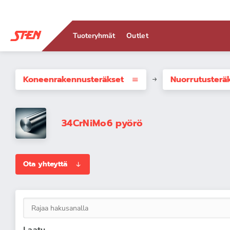
Tuoteryhmät
Outlet
Koneenrakennus­teräkset
Nuorrutusterä
34CrNiMo6 pyörö
Ota yhteyttä