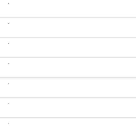
-
-
-
-
-
-
-