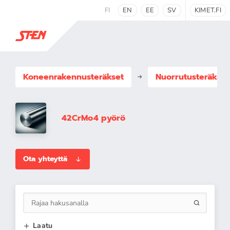
FI
EN
EE
SV
KIMET.FI
Koneenrakennus­teräkset
Nuorrutusteräkset
42CrMo4 pyörö
Ota yhteyttä
Laatu