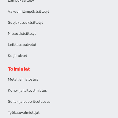
Lämpökäsittely
Vakuumilämpökäsittelyt
Suojakaasukäsittelyt
Nitrauskäsittelyt
Leikkauspalvelut
Kuljetukset
Toimialat
Metallien jalostus
Kone- ja laitevalmistus
Sellu- ja paperiteollisuus
Työkaluvalmistajat