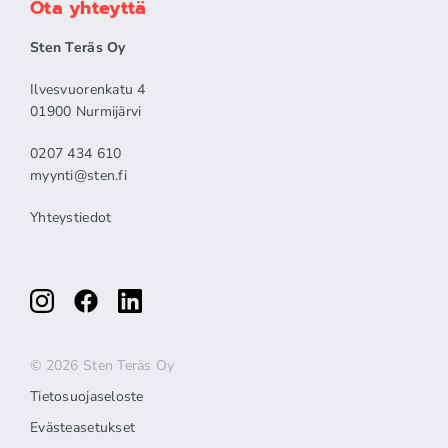
Ota yhteyttä
Sten Teräs Oy
Ilvesvuorenkatu 4
01900 Nurmijärvi
0207 434 610
myynti@sten.fi
Yhteystiedot
© 2026 Sten Teräs Oy
Tietosuojaseloste
Evästeasetukset