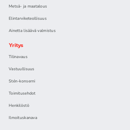
Metsä- ja maatalous
Elintarviketeollisuus
Ainetta lisäävä valmistus
Yritys
Tilinavaus
Vastuullisuus
Stén-konserni
Toimitusehdot
Henkilöstö
Ilmoituskanava