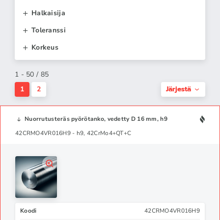
Halkaisija
Toleranssi
Korkeus
1 - 50 / 85
Järjestä
1
2
Nuorrutusteräs pyörötanko, vedetty D 16 mm, h9
42CRMO4VR016H9 - h9, 42CrMo4+QT+C
Koodi
42CRMO4VR016H9