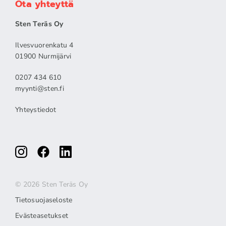
Ota yhteyttä
Sten Teräs Oy
Ilvesvuorenkatu 4
01900 Nurmijärvi
0207 434 610
myynti@sten.fi
Yhteystiedot
© 2026 Sten Teräs Oy
Tietosuojaseloste
Evästeasetukset