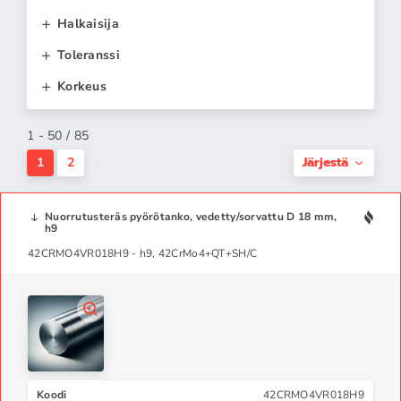
Halkaisija
Toleranssi
Korkeus
1 - 50 / 85
Järjestä
1
2
Nuorrutusteräs pyörötanko, vedetty/sorvattu D 18 mm,
h9
42CRMO4VR018H9 - h9, 42CrMo4+QT+SH/C
Koodi
42CRMO4VR018H9