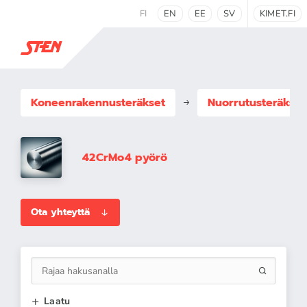
FI
EN
EE
SV
KIMET.FI
Koneenrakennus­teräkset
Nuorrutusteräkset
42CrMo4 pyörö
Ota yhteyttä
Laatu