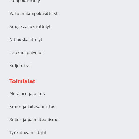
Lämpökäsittely
Vakuumilämpökäsittelyt
Suojakaasukäsittelyt
Nitrauskäsittelyt
Leikkauspalvelut
Kuljetukset
Toimialat
Metallien jalostus
Kone- ja laitevalmistus
Sellu- ja paperiteollisuus
Työkaluvalmistajat