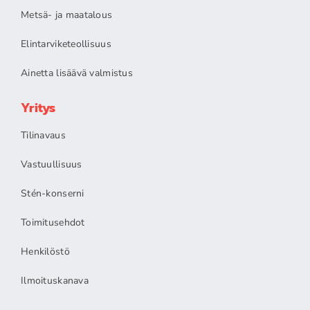
Metsä- ja maatalous
Elintarviketeollisuus
Ainetta lisäävä valmistus
Yritys
Tilinavaus
Vastuullisuus
Stén-konserni
Toimitusehdot
Henkilöstö
Ilmoituskanava