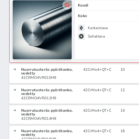
Koodi
Koko
Karkaistava
Sahattava
Nuorrutusteräs pyörötanko,
42CrMo4+QT+C
10
vedetty
42CRMO4VR010H9
Nuorrutusteräs pyörötanko,
42CrMo4+QT+C
12
vedetty
42CRMO4VR012H9
Nuorrutusteräs pyörötanko,
42CrMo4+QT+C
14
vedetty
42CRMO4VR014H9
Nuorrutusteräs pyörötanko,
42CrMo4+QT+C
16
vedetty