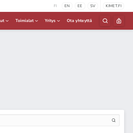
FI
EN
EE
SV
KIMET.FI
lut
Toimialat
Yritys
Ota yhteyttä