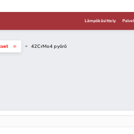
Lämpökäsittely
Palve
kset
42CrMo4 pyörö