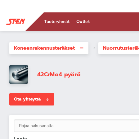
Tuoteryhmät
Outlet
Koneenrakennus­teräkset
Nuorrutusterä
42CrMo4 pyörö
Ota yhteyttä