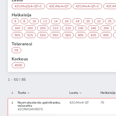
Laatu
42CrMo(S)4+QT+C
42CrMo4+QT
42CrMo4+QT+C
42Cr
Halkaisija
6
8
10
12
14
16
18
20
22
25
180
190
200
210
220
230
240
250
505
525
530
550
565
605
625
655
Toleranssi
h9
Korkeus
4000
1 - 50 / 85
Tuote
Laatu
Halkaisija
Nuorrutusteräs pyörötanko,
42CrMo4+QT
70
valssattu
42CRMO4VR070