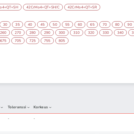
Mo4+QT+SH
42CrMo4+QT+SH/C
42CrMo4+QT+SR
30
35
40
45
50
55
60
65
70
80
90
260
270
280
290
300
310
320
330
340
3
675
705
725
755
805
Toleranssi
Korkeus
-
-