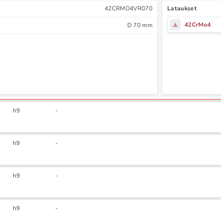
42CRMO4VR070
Lataukset
42CrMo4
D 70 mm
h9
-
h9
-
h9
-
h9
-