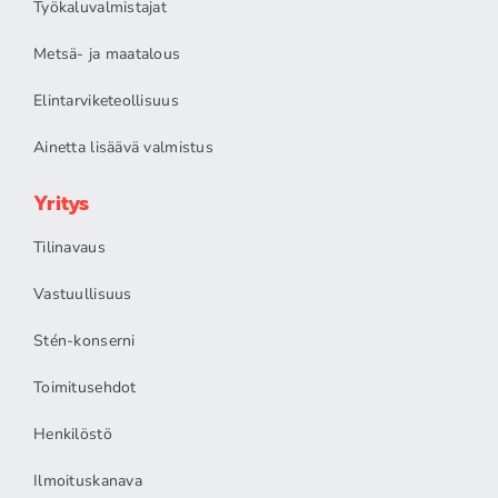
Työkaluvalmistajat
Metsä- ja maatalous
Elintarviketeollisuus
Ainetta lisäävä valmistus
Yritys
Tilinavaus
Vastuullisuus
Stén-konserni
Toimitusehdot
Henkilöstö
Ilmoituskanava