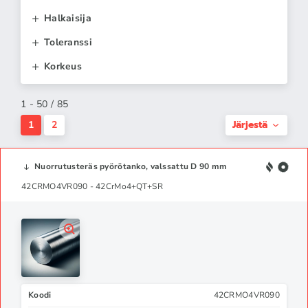
Halkaisija
Toleranssi
Korkeus
1 - 50 / 85
Järjestä
1
2
Nuorrutusteräs pyörötanko, valssattu D 90 mm
42CRMO4VR090 - 42CrMo4+QT+SR
Koodi
42CRMO4VR090