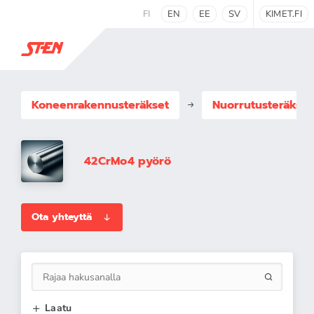
FI
EN
EE
SV
KIMET.FI
Koneenrakennus­teräkset
Nuorrutusteräkset
42CrMo4 pyörö
Ota yhteyttä
Laatu