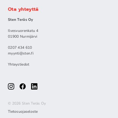
Ota yhteyttä
Sten Teräs Oy
Ilvesvuorenkatu 4
01900 Nurmijärvi
0207 434 610
myynti@sten.fi
Yhteystiedot
© 2026 Sten Teräs Oy
Tietosuojaseloste