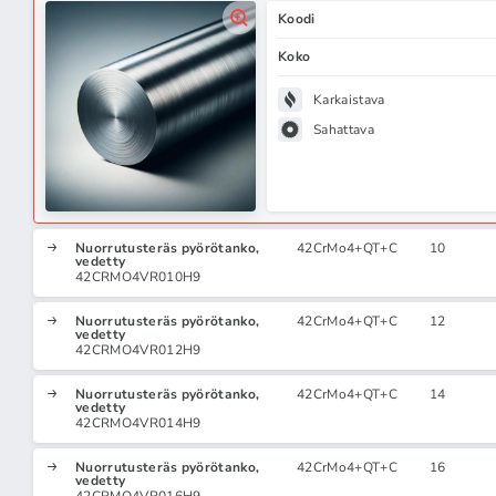
Koodi
Koko
Karkaistava
Sahattava
Nuorrutusteräs pyörötanko,
42CrMo4+QT+C
10
vedetty
42CRMO4VR010H9
Nuorrutusteräs pyörötanko,
42CrMo4+QT+C
12
vedetty
42CRMO4VR012H9
Nuorrutusteräs pyörötanko,
42CrMo4+QT+C
14
vedetty
42CRMO4VR014H9
Nuorrutusteräs pyörötanko,
42CrMo4+QT+C
16
vedetty