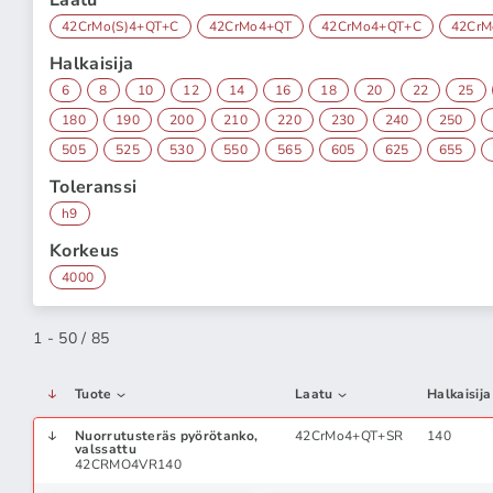
Laatu
42CrMo(S)4+QT+C
42CrMo4+QT
42CrMo4+QT+C
42Cr
Halkaisija
6
8
10
12
14
16
18
20
22
25
180
190
200
210
220
230
240
250
505
525
530
550
565
605
625
655
Toleranssi
h9
Korkeus
4000
1 - 50 / 85
Tuote
Laatu
Halkaisija
Nuorrutusteräs pyörötanko,
42CrMo4+QT+SR
140
valssattu
42CRMO4VR140