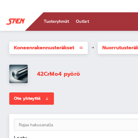
Tuoteryhmät
Outlet
Koneenrakennus­teräkset
Nuorrutusterä
42CrMo4 pyörö
Ota yhteyttä