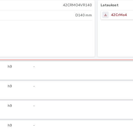
42CRMO4VR140
Lataukset
42CrMo4
D140 mm
h9
-
h9
-
h9
-
h9
-