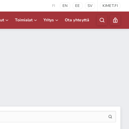
FI
EN
EE
SV
KIMET.FI
lut
Toimialat
Yritys
Ota yhteyttä