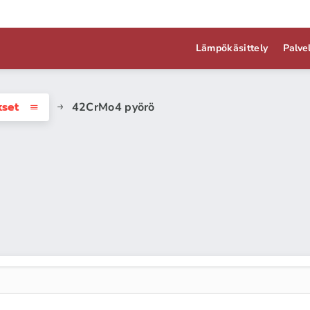
Lämpökäsittely
Palve
kset
42CrMo4 pyörö