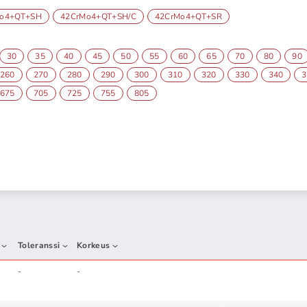
Mo4+QT+SH
42CrMo4+QT+SH/C
42CrMo4+QT+SR
30
35
40
45
50
55
60
65
70
80
90
260
270
280
290
300
310
320
330
340
3
675
705
725
755
805
Toleranssi
Korkeus
-
-