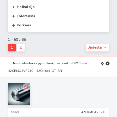
Halkaisija
Toleranssi
Korkeus
1 - 50 / 85
Järjestä
1
2
Nuorrutusteräs pyörötanko, valssattu D210 mm
42CRMO4VR210 - 42CrMo4+QT+SR
Koodi
42CRMO4VR210