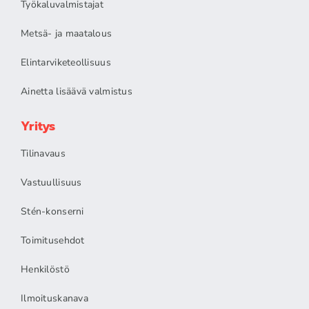
Työkaluvalmistajat
Metsä- ja maatalous
Elintarviketeollisuus
Ainetta lisäävä valmistus
Yritys
Tilinavaus
Vastuullisuus
Stén-konserni
Toimitusehdot
Henkilöstö
Ilmoituskanava