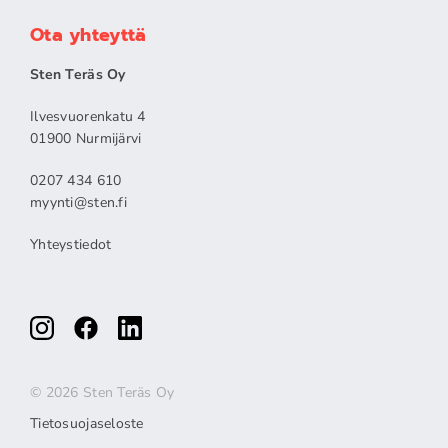
Ota yhteyttä
Sten Teräs Oy
Ilvesvuorenkatu 4
01900 Nurmijärvi
0207 434 610
myynti@sten.fi
Yhteystiedot
© 2026 Sten Teräs Oy
Tietosuojaseloste