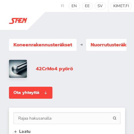
FI
EN
EE
SV
KIMET.FI
Koneenrakennus­teräkset
Nuorrutusteräkset
42CrMo4 pyörö
Ota yhteyttä
Laatu