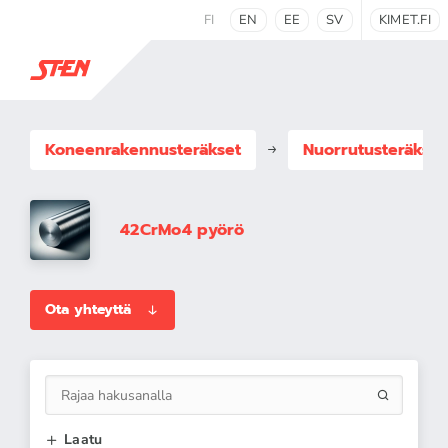
FI
EN
EE
SV
KIMET.FI
Koneenrakennus­teräkset
Nuorrutusteräkset
42CrMo4 pyörö
Ota yhteyttä
Laatu