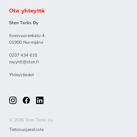
Ota yhteyttä
Sten Teräs Oy
Ilvesvuorenkatu 4
01900 Nurmijärvi
0207 434 610
myynti@sten.fi
Yhteystiedot
© 2026 Sten Teräs Oy
Tietosuojaseloste