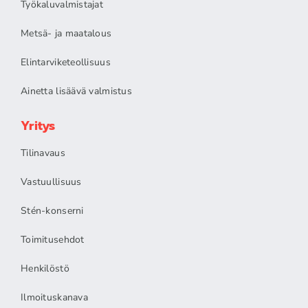
Työkaluvalmistajat
Metsä- ja maatalous
Elintarviketeollisuus
Ainetta lisäävä valmistus
Yritys
Tilinavaus
Vastuullisuus
Stén-konserni
Toimitusehdot
Henkilöstö
Ilmoituskanava