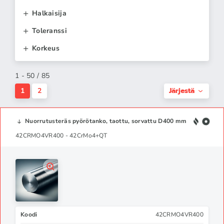
Halkaisija
Toleranssi
Korkeus
1 - 50 / 85
Järjestä
1
2
Nuorrutusteräs pyörötanko, taottu, sorvattu D400 mm
42CRMO4VR400 - 42CrMo4+QT
Koodi
42CRMO4VR400