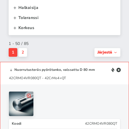
Halkaisija
Toleranssi
Korkeus
1 - 50 / 85
Järjestä
1
2
Nuorrutusteräs pyörötanko, valssattu D 80 mm
42CRMO4VR080QT - 42CrMo4+QT
Koodi
42CRMO4VR080QT