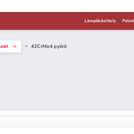
Lämpökäsittely
Palve
kset
42CrMo4 pyörö