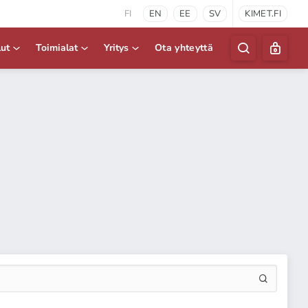
FI
EN
EE
SV
KIMET.FI
lut
Toimialat
Yritys
Ota yhteyttä