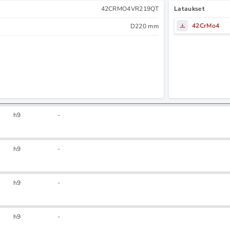
42CRMO4VR219QT
Lataukset
42CrMo4
D220 mm
h9
-
h9
-
h9
-
h9
-