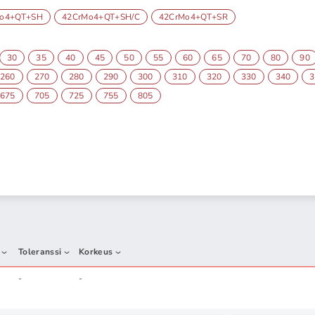
Mo4+QT+SH
42CrMo4+QT+SH/C
42CrMo4+QT+SR
30
35
40
45
50
55
60
65
70
80
90
260
270
280
290
300
310
320
330
340
3
675
705
725
755
805
Toleranssi
Korkeus
-
-