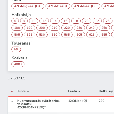
Laatu
42CrMo(S)4+QT+C
42CrMo4+QT
42CrMo4+QT+C
42Cr
Halkaisija
6
8
10
12
14
16
18
20
22
25
180
190
200
210
220
230
240
250
505
525
530
550
565
605
625
655
Toleranssi
h9
Korkeus
4000
1 - 50 / 85
Tuote
Laatu
Halkaisija
Nuorrutusteräs pyörötanko,
42CrMo4+QT
220
valssattu
42CRMO4VR219QT