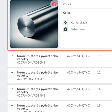
Koodi
Koko
Karkaistava
Sahattava
Nuorrutusteräs pyörötanko,
42CrMo4+QT+C
10
vedetty
42CRMO4VR010H9
Nuorrutusteräs pyörötanko,
42CrMo4+QT+C
12
vedetty
42CRMO4VR012H9
Nuorrutusteräs pyörötanko,
42CrMo4+QT+C
14
vedetty
42CRMO4VR014H9
Nuorrutusteräs pyörötanko,
42CrMo4+QT+C
16
vedetty