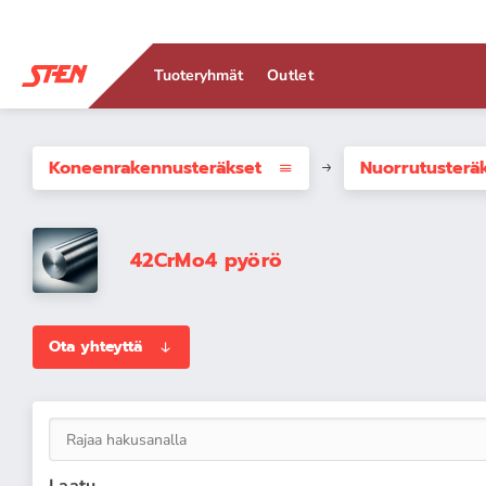
Tuoteryhmät
Outlet
Koneenrakennus­teräkset
Nuorrutusterä
42CrMo4 pyörö
Ota yhteyttä