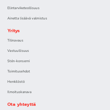
Elintarviketeollisuus
Ainetta lisäävä valmistus
Yritys
Tilinavaus
Vastuullisuus
Stén-konserni
Toimitusehdot
Henkilöstö
Ilmoituskanava
Ota yhteyttä