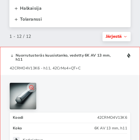
Halkaisija
Toleranssi
Järjestä
1 - 12 / 12
Nuorrutusteräs kuusiotanko, vedetty 6K AV 13 mm,
h11
42CRMO4V13K6 - h11, 42CrMo4+QT+C
Koodi
42CRMO4V13K6
Koko
6K AV 13 mm, h11