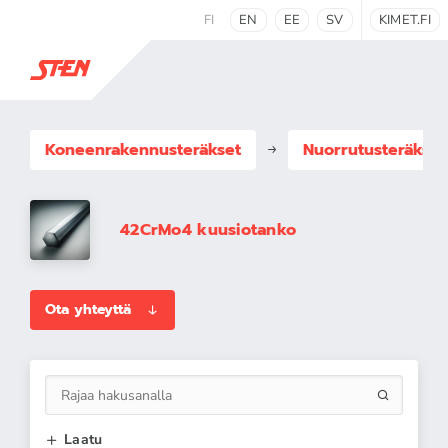
FI
EN
EE
SV
KIMET.FI
Koneenrakennus­teräkset
Nuorrutusteräkset
42CrMo4 kuusiotanko
Ota yhteyttä
Laatu