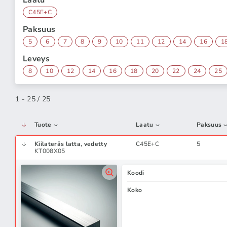
Laatu
C45E+C
Paksuus
5
6
7
8
9
10
11
12
14
16
1
Leveys
8
10
12
14
16
18
20
22
24
25
1 - 25 / 25
Tuote
Laatu
Paksuus
Kiilateräs latta, vedetty
C45E+C
5
KT008X05
Koodi
Koko