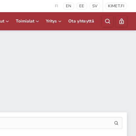
FI
EN
EE
SV
KIMET.FI
lut
Toimialat
Yritys
Ota yhteyttä