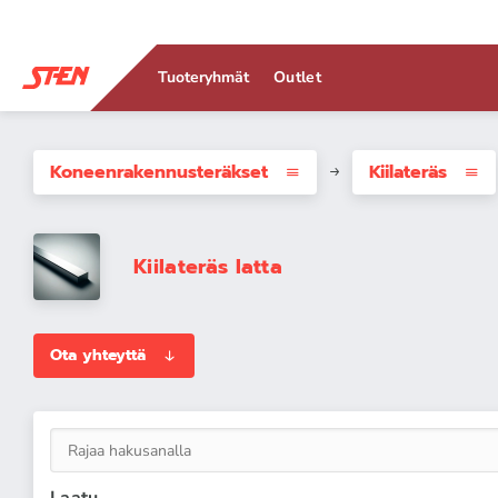
Tuoteryhmät
Outlet
Koneenrakennus­teräkset
Kiilateräs
Kiilateräs latta
Ota yhteyttä