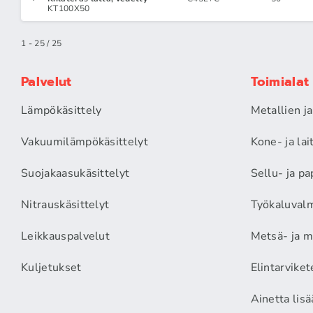
KT100X50
1 - 25 / 25
Palvelut
Toimialat
Lämpökäsittely
Metallien j
Vakuumilämpökäsittelyt
Kone- ja la
Suojakaasukäsittelyt
Sellu- ja pa
Nitrauskäsittelyt
Työkaluvalm
Leikkauspalvelut
Metsä- ja m
Kuljetukset
Elintarviket
Ainetta lis