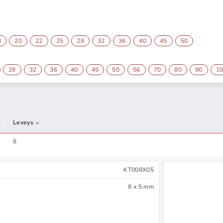
8
20
22
25
28
32
36
40
45
50
28
32
36
40
45
50
56
70
80
90
1
Leveys
8
KT008X05
8 x 5 mm