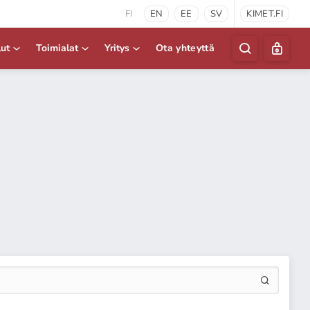
FI
EN
EE
SV
KIMET.FI
lut
Toimialat
Yritys
Ota yhteyttä