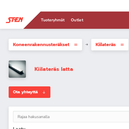
Tuoteryhmät
Outlet
Koneenrakennus­teräkset
Kiilateräs
Kiilateräs latta
Ota yhteyttä