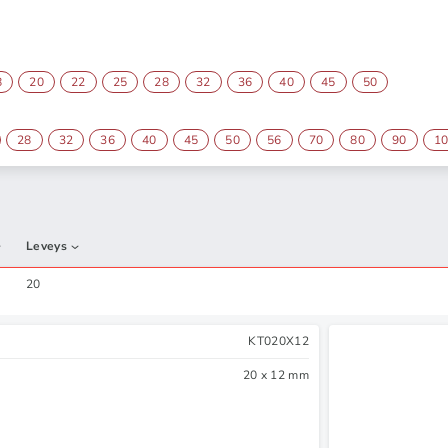
8
20
22
25
28
32
36
40
45
50
28
32
36
40
45
50
56
70
80
90
1
Leveys
20
KT020X12
20 x 12 mm