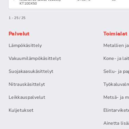
KT100X50
1 - 25 / 25
Palvelut
Toimialat
Lämpökäsittely
Metallien j
Vakuumilämpökäsittelyt
Kone- ja la
Suojakaasukäsittelyt
Sellu- ja pa
Nitrauskäsittelyt
Työkaluvalm
Leikkauspalvelut
Metsä- ja m
Kuljetukset
Elintarviket
Ainetta lis