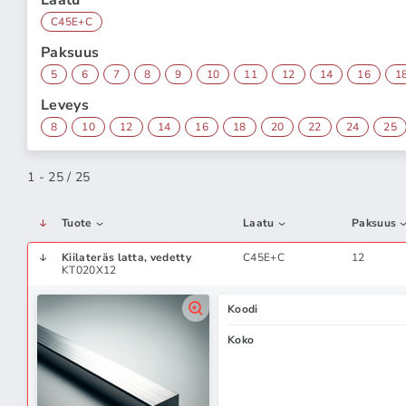
Laatu
C45E+C
Paksuus
5
6
7
8
9
10
11
12
14
16
1
Leveys
8
10
12
14
16
18
20
22
24
25
1 - 25 / 25
Tuote
Laatu
Paksuus
Kiilateräs latta, vedetty
C45E+C
12
KT020X12
Koodi
Koko