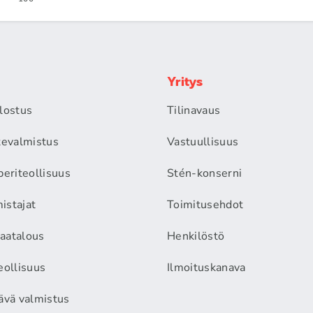
Yritys
alostus
Tilinavaus
itevalmistus
Vastuullisuus
periteollisuus
Stén-konserni
istajat
Toimitusehdot
aatalous
Henkilöstö
eollisuus
Ilmoituskanava
äävä valmistus