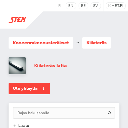
FI
EN
EE
SV
KIMET.FI
Koneenrakennus­teräkset
Kiilateräs
Kiilateräs latta
Ota yhteyttä
Laatu