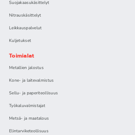
Suojakaasukäsittelyt
Nitrauskäsittelyt
Leikkauspalvelut
Kuljetukset
Toimialat
Metallien jalostus
Kone- ja laitevalmistus
Sellu- ja paperiteollisuus
Työkaluvalmistajat
Metsä- ja maatalous
Elintarviketeollisuus