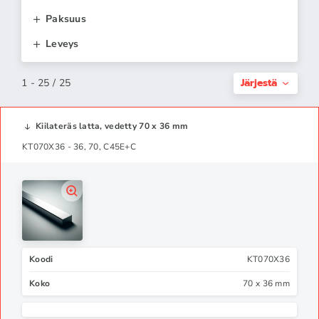
Paksuus
Leveys
Järjestä
1 - 25 / 25
Kiilateräs latta, vedetty 70 x 36 mm
KT070X36 - 36, 70, C45E+C
Koodi
KT070X36
Koko
70 x 36 mm