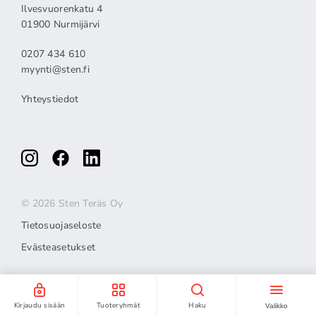
Ilvesvuorenkatu 4
01900 Nurmijärvi
0207 434 610
myynti@sten.fi
Yhteystiedot
© 2026 Sten Teräs Oy
Tietosuojaseloste
Evästeasetukset
Kirjaudu sisään
Tuoteryhmät
Haku
Valikko