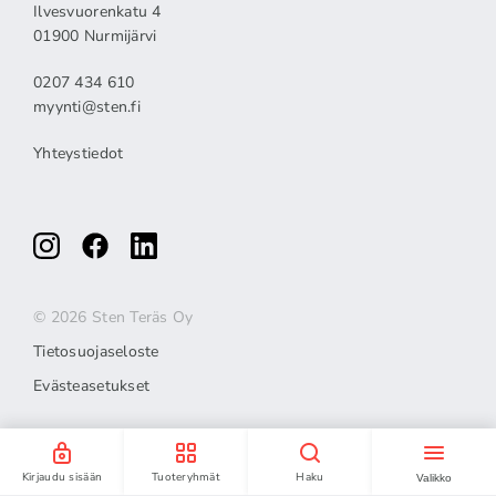
Ilvesvuorenkatu 4
01900 Nurmijärvi
0207 434 610
myynti@sten.fi
Yhteystiedot
© 2026 Sten Teräs Oy
Tietosuojaseloste
Evästeasetukset
Kirjaudu sisään
Tuoteryhmät
Haku
Valikko