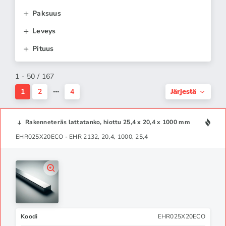
Paksuus
Leveys
Pituus
1 - 50 / 167
Järjestä
1
2
4
Rakenneteräs lattatanko, hiottu 25,4 x 20,4 x 1000 mm
EHR025X20ECO - EHR 2132, 20,4, 1000, 25,4
Koodi
EHR025X20ECO