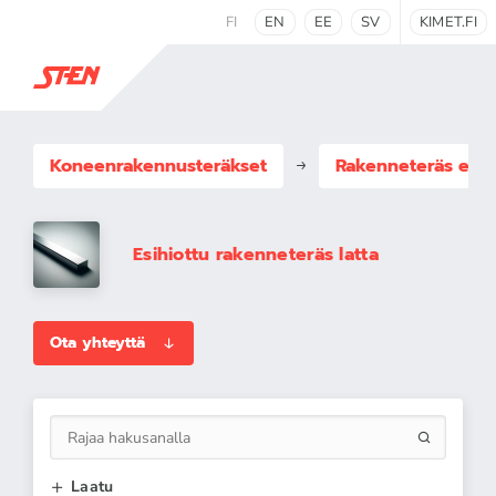
FI
EN
EE
SV
KIMET.FI
Koneenrakennus­teräkset
Rakenneteräs esih
Esihiottu rakenneteräs latta
Ota yhteyttä
Laatu