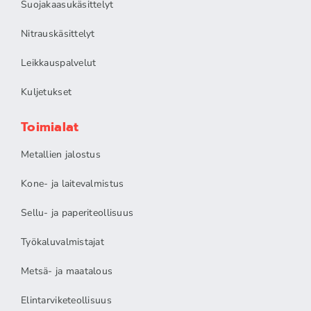
Suojakaasukäsittelyt
Nitrauskäsittelyt
Leikkauspalvelut
Kuljetukset
Toimialat
Metallien jalostus
Kone- ja laitevalmistus
Sellu- ja paperiteollisuus
Työkaluvalmistajat
Metsä- ja maatalous
Elintarviketeollisuus