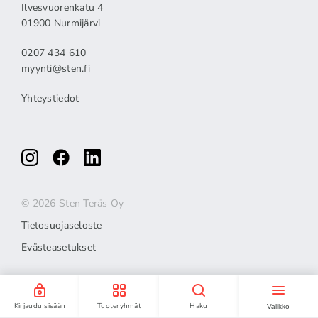
Ilvesvuorenkatu 4
01900 Nurmijärvi
0207 434 610
myynti@sten.fi
Yhteystiedot
© 2026 Sten Teräs Oy
Tietosuojaseloste
Evästeasetukset
Kirjaudu sisään
Tuoteryhmät
Haku
Valikko