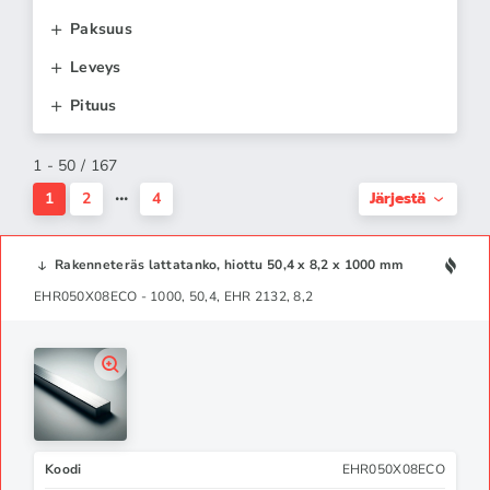
Paksuus
Leveys
Pituus
1 - 50 / 167
Järjestä
1
2
4
Rakenneteräs lattatanko, hiottu 50,4 x 8,2 x 1000 mm
EHR050X08ECO - 1000, 50,4, EHR 2132, 8,2
Koodi
EHR050X08ECO