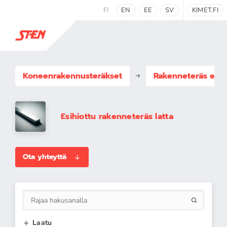
FI
EN
EE
SV
KIMET.FI
Koneenrakennus­teräkset
Rakenneteräs esih
Esihiottu rakenneteräs latta
Ota yhteyttä
Laatu