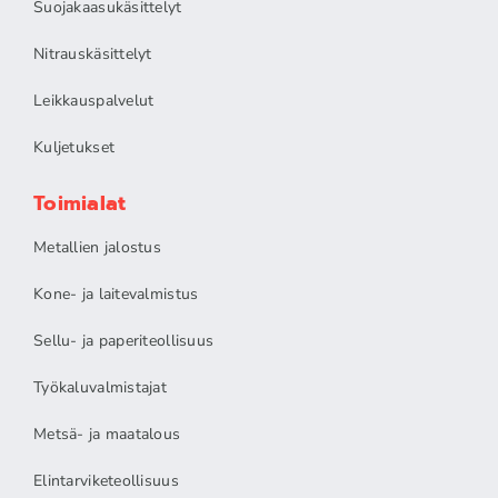
Suojakaasukäsittelyt
Nitrauskäsittelyt
Leikkauspalvelut
Kuljetukset
Toimialat
Metallien jalostus
Kone- ja laitevalmistus
Sellu- ja paperiteollisuus
Työkaluvalmistajat
Metsä- ja maatalous
Elintarviketeollisuus