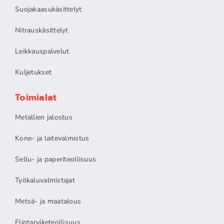
Suojakaasukäsittelyt
Nitrauskäsittelyt
Leikkauspalvelut
Kuljetukset
Toimialat
Metallien jalostus
Kone- ja laitevalmistus
Sellu- ja paperiteollisuus
Työkaluvalmistajat
Metsä- ja maatalous
Elintarviketeollisuus