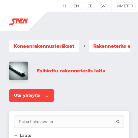
FI
EN
EE
SV
KIMET.FI
Koneenrakennus­teräkset
Rakenneteräs esih
Esihiottu rakenneteräs latta
Ota yhteyttä
Laatu