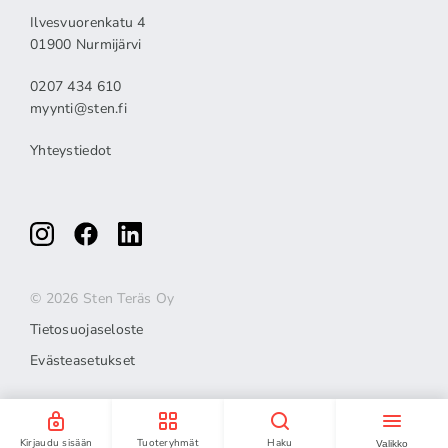
Ilvesvuorenkatu 4
01900 Nurmijärvi
0207 434 610
myynti@sten.fi
Yhteystiedot
© 2026 Sten Teräs Oy
Tietosuojaseloste
Evästeasetukset
Kirjaudu sisään
Tuoteryhmät
Haku
Valikko