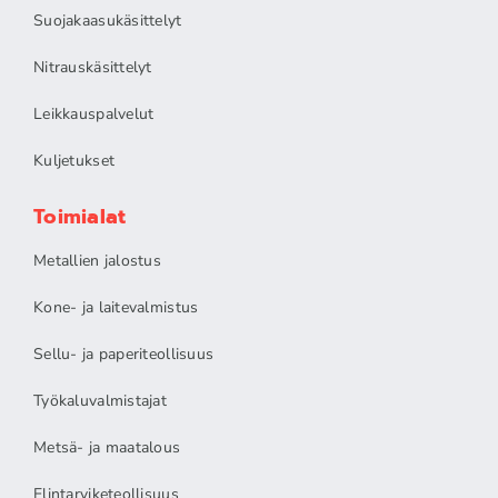
Suojakaasukäsittelyt
Nitrauskäsittelyt
Leikkauspalvelut
Kuljetukset
Toimialat
Metallien jalostus
Kone- ja laitevalmistus
Sellu- ja paperiteollisuus
Työkaluvalmistajat
Metsä- ja maatalous
Elintarviketeollisuus