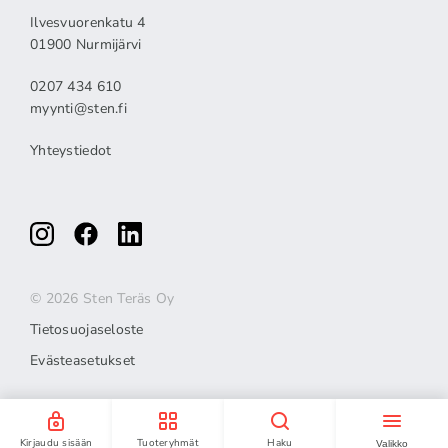
Ilvesvuorenkatu 4
01900 Nurmijärvi
0207 434 610
myynti@sten.fi
Yhteystiedot
© 2026 Sten Teräs Oy
Tietosuojaseloste
Evästeasetukset
Kirjaudu sisään
Tuoteryhmät
Haku
Valikko