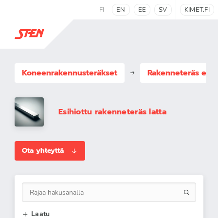
FI
EN
EE
SV
KIMET.FI
Koneenrakennus­teräkset
Rakenneteräs esih
Esihiottu rakenneteräs latta
Ota yhteyttä
Laatu