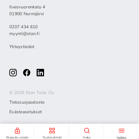
Ilvesvuorenkatu 4
01900 Nurmijärvi
0207 434 610
myynti@sten.fi
Yhteystiedot
© 2026 Sten Teräs Oy
Tietosuojaseloste
Evästeasetukset
Kirjaudu sisään
Tuoteryhmät
Haku
Valikko