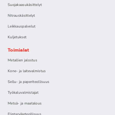
Suojakaasukäsittelyt
Nitrauskäsittelyt
Leikkauspalvelut
Kuljetukset
Toimialat
Metallien jalostus
Kone- ja laitevalmistus
Sellu- ja paperiteollisuus
Työkaluvalmistajat
Metsä- ja maatalous
Elintarviketeollisuus