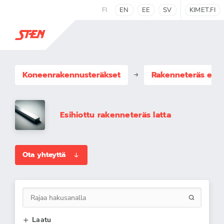
FI
EN
EE
SV
KIMET.FI
Koneenrakennus­teräkset
Rakenneteräs esih
Esihiottu rakenneteräs latta
Ota yhteyttä
Laatu