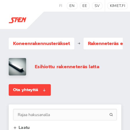
FI
EN
EE
SV
KIMET.FI
Koneenrakennus­teräkset
Rakenneteräs esih
Esihiottu rakenneteräs latta
Ota yhteyttä
Laatu