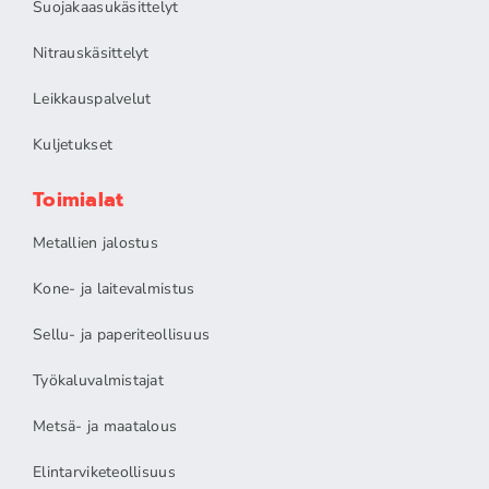
Suojakaasukäsittelyt
Nitrauskäsittelyt
Leikkauspalvelut
Kuljetukset
Toimialat
Metallien jalostus
Kone- ja laitevalmistus
Sellu- ja paperiteollisuus
Työkaluvalmistajat
Metsä- ja maatalous
Elintarviketeollisuus