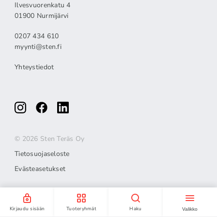
Ilvesvuorenkatu 4
01900 Nurmijärvi
0207 434 610
myynti@sten.fi
Yhteystiedot
© 2026 Sten Teräs Oy
Tietosuojaseloste
Evästeasetukset
Kirjaudu sisään
Tuoteryhmät
Haku
Valikko