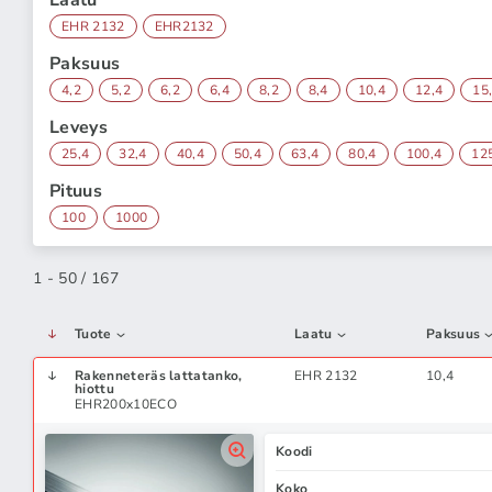
Laatu
EHR 2132
EHR2132
Paksuus
4,2
5,2
6,2
6,4
8,2
8,4
10,4
12,4
15
Leveys
25,4
32,4
40,4
50,4
63,4
80,4
100,4
12
Pituus
100
1000
1 - 50 / 167
Tuote
Laatu
Paksuus
Rakenneteräs lattatanko,
EHR 2132
10,4
hiottu
EHR200x10ECO
Koodi
Koko