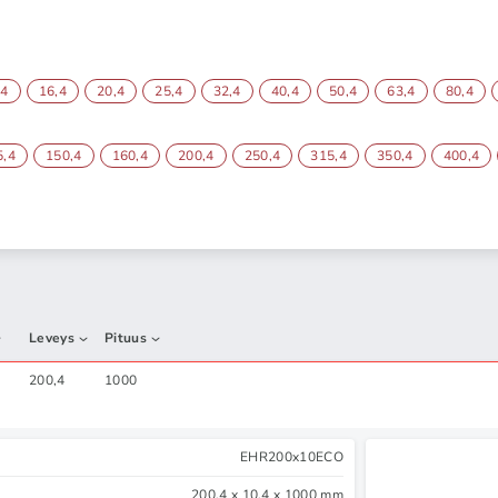
,4
16,4
20,4
25,4
32,4
40,4
50,4
63,4
80,4
5,4
150,4
160,4
200,4
250,4
315,4
350,4
400,4
Leveys
Pituus
200,4
1000
EHR200x10ECO
200,4 x 10,4 x 1000 mm