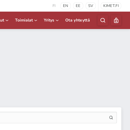
FI
EN
EE
SV
KIMET.FI
lut
Toimialat
Yritys
Ota yhteyttä