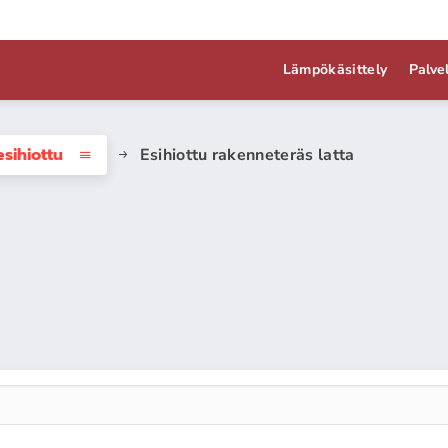
Lämpökäsittely
Palve
sihiottu
Esihiottu rakenneteräs latta