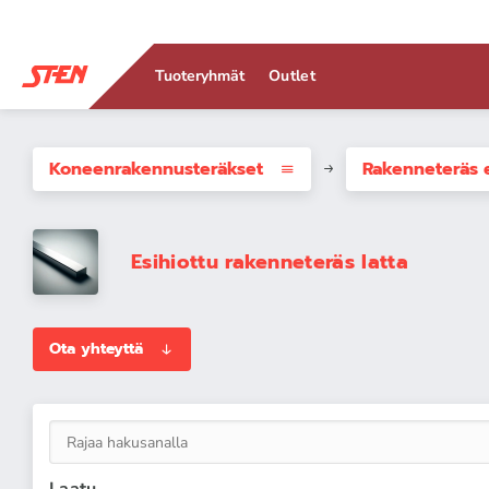
Tuoteryhmät
Outlet
Koneenrakennus­teräkset
Rakenneteräs e
Esihiottu rakenneteräs latta
Ota yhteyttä