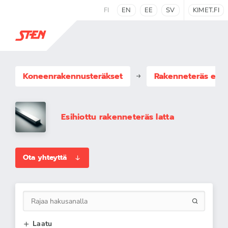
FI
EN
EE
SV
KIMET.FI
Koneenrakennus­teräkset
Rakenneteräs esih
Esihiottu rakenneteräs latta
Ota yhteyttä
Laatu