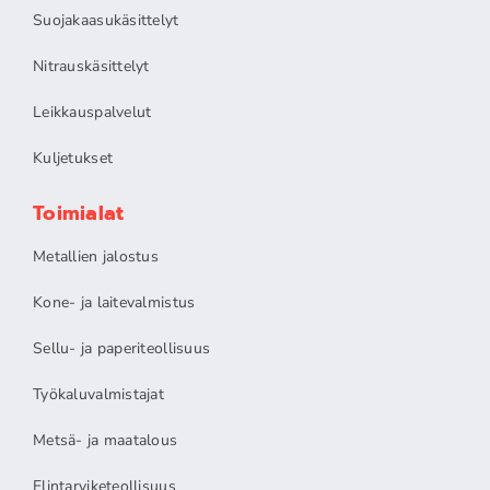
Suojakaasukäsittelyt
Nitrauskäsittelyt
Leikkauspalvelut
Kuljetukset
Toimialat
Metallien jalostus
Kone- ja laitevalmistus
Sellu- ja paperiteollisuus
Työkaluvalmistajat
Metsä- ja maatalous
Elintarviketeollisuus