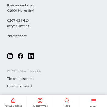
Ilvesvuorenkatu 4
01900 Nurmijärvi
0207 434 610
myynti@sten.fi
Yhteystiedot
© 2026 Sten Teräs Oy
Tietosuojaseloste
Evästeasetukset
Kirjaudu sisään
Tuoteryhmät
Haku
Valikko