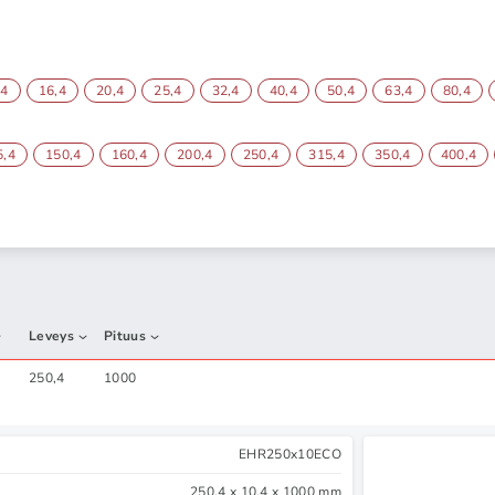
,4
16,4
20,4
25,4
32,4
40,4
50,4
63,4
80,4
5,4
150,4
160,4
200,4
250,4
315,4
350,4
400,4
Leveys
Pituus
250,4
1000
EHR250x10ECO
250,4 x 10,4 x 1000 mm