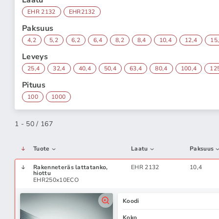
Laatu
EHR 2132
EHR2132
Paksuus
4,2
5,2
6,2
6,4
8,2
8,4
10,4
12,4
15
Leveys
25,4
32,4
40,4
50,4
63,4
80,4
100,4
12
Pituus
100
1000
1 - 50 / 167
Tuote
Laatu
Paksuus
Rakenneteräs lattatanko,
EHR 2132
10,4
hiottu
EHR250x10ECO
Koodi
Koko