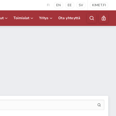
FI
EN
EE
SV
KIMET.FI
lut
Toimialat
Yritys
Ota yhteyttä