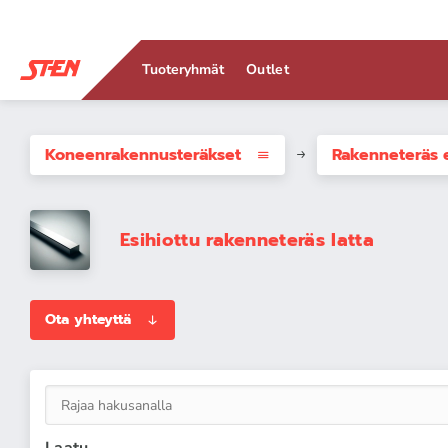
Tuoteryhmät
Outlet
Koneenrakennus­teräkset
Rakenneteräs e
Esihiottu rakenneteräs latta
Ota yhteyttä