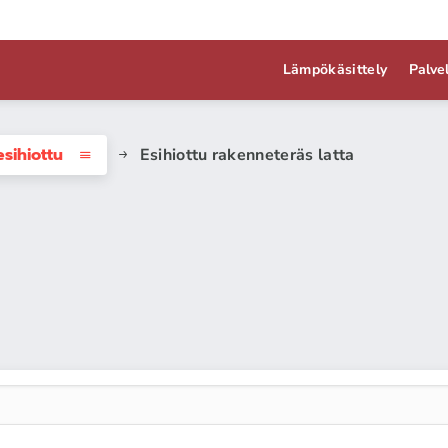
Lämpökäsittely
Palve
sihiottu
Esihiottu rakenneteräs latta